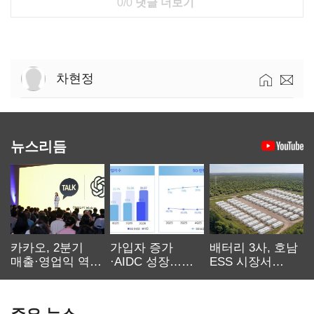
0/0
댓글 더보기
차현정
뉴스리듬
카카오, 2분기
가입자 증가
배터리 3사, 호남
매출·영업익 역대
·AIDC 성장…
ESS 시장서
최대…에이전트
SKT 2분기 성장
‘격돌’
AI 수익화 관건
본궤도
주요 뉴스