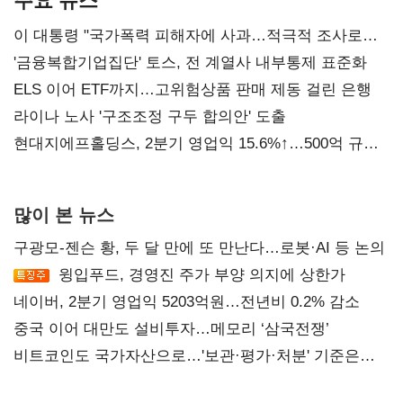
이 대통령 "국가폭력 피해자에 사과…적극적 조사로
진실 밝혀야"
'금융복합기업집단' 토스, 전 계열사 내부통제 표준화
ELS 이어 ETF까지…고위험상품 판매 제동 걸린 은행
라이나 노사 '구조조정 구두 합의안' 도출
현대지에프홀딩스, 2분기 영업익 15.6%↑…500억 규모
자사주 매입
많이 본 뉴스
구광모-젠슨 황, 두 달 만에 또 만난다…로봇·AI 등 논의
윙입푸드, 경영진 주가 부양 의지에 상한가
네이버, 2분기 영업익 5203억원…전년비 0.2% 감소
중국 이어 대만도 설비투자…메모리 ‘삼국전쟁’
비트코인도 국가자산으로…'보관·평가·처분' 기준은
숙제