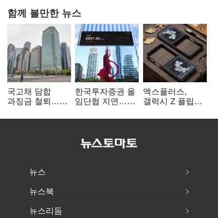
함께 볼만한 뉴스
국고채 담합
한국투자증권 올
엑스플러스,
과징금 철퇴…
임단협 지연…
갤럭시 Z 플립8·
증권사 '충당금
8월에도 미타결
폴드8 전용
폭탄' 우려
액세서리 출시
뉴스
뉴스북
뉴스리듬