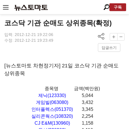
구독
코스닥 기관 순매도 상위종목(확정)
입력: 2012-12-21 19:22:06
수정: 2012-12-21 19:23:49
답글쓰기
[뉴스토마토 차현정기자] 21일 코스닥 기관 순매도
상위종목
종목명
금액(백만원)
제닉(123330)
5,044
게임빌(063080)
3,432
인터플렉스(051370)
3,345
실리콘웍스(108320)
2,254
CJ E&M(130960)
1,158