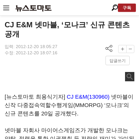
구독
CJ E&M 넷마블, ‘모나크’ 신규 콘텐츠
공개
입력: 2012-12-20 18:05:27
수정: 2012-12-20 18:07:16
답글쓰기
[뉴스토마토 최용식기자]
CJ E&M(130960)
넷마블이
신작 다중접속역할수행게임(MMORPG) ‘모나크’의
신규 콘텐츠를 20일 공개했다.
넷마블 자회사 마이어스게임즈가 개발한 모나크는
약탈, 점령을 통한 이권쟁취 등 전략의 재미가 가미된