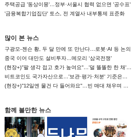
진실 밝혀야"
주택공급 '동상이몽'…정부·서울시 협력 없으면 '공수표'
'금융복합기업집단' 토스, 전 계열사 내부통제 표준화
많이 본 뉴스
구광모-젠슨 황, 두 달 만에 또 만난다…로봇·AI 등 논의
중국 이어 대만도 설비투자…메모리 ‘삼국전쟁’
(현장+)"팔 생각 접고 호가 높여요"…'덜 똘똘한 한 채'
20억 키맞추기
비트코인도 국가자산으로…'보관·평가·처분' 기준은
숙제
(현장+)"12일엔 물건 다 들어와요"…빈 매대 채우며 문
연 홈플러스
함께 볼만한 뉴스