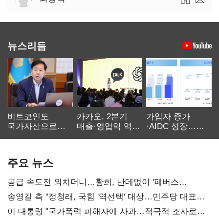
뉴스리듬
비트코인도
카카오, 2분기
가입자 증가
국가자산으로…'
매출·영업익 역대
·AIDC 성장…
보관·평가·처분'
최대…에이전트
SKT 2분기 성장
기준은 숙제
AI 수익화 관건
본궤도
주요 뉴스
공급 속도전 외치더니…황희, 난데없이 '폐버스
리모델링' 제안
송영길 측 "정청래, 국힘 '역선택' 대상…민주당 대표로
총선 지휘 못해"
이 대통령 "국가폭력 피해자에 사과…적극적 조사로