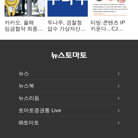
카카오, 올해
두나무, 경찰청
티빙·콘텐츠 IP
임금협약 최종
압수 가상자산
키운다…CJ
타결…연봉 6.3%
보관 맡는다…
ENM, 하반기
인상·격려금
커스터디 사업
글로벌 확장 가속
300만원
최종 낙찰
뉴스
뉴스북
뉴스리듬
토마토증권통 Live
IB토마토