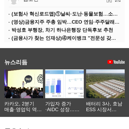
(보험사 혁신로드맵)①날씨·도난·동물보험…소액단기보험사 설립 추진
(영상)금융지주 주총 임박…CEO 연임·주주달래기 화두로
박성호 부행장, 차기 하나은행장 단독후보 추천
(금융사가 찾는 인재상)④케이뱅크 "전문성 갖고 협업 능숙한지 살필것"
뉴스리듬
카카오, 2분기
가입자 증가
배터리 3사, 호남
매출·영업익 역대
·AIDC 성장…
ESS 시장서
최대…에이전트
SKT 2분기 성장
‘격돌’
AI 수익화 관건
본궤도