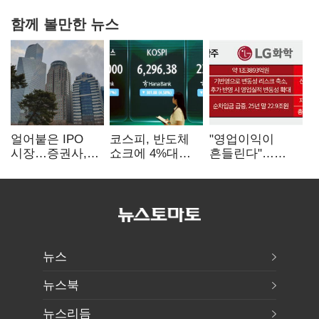
함께 볼만한 뉴스
얼어붙은 IPO
코스피, 반도체
"영업이익이
시장…증권사,
쇼크에 4%대
흔들린다"…
하반기 '대어
급락…코스닥은
화학주, IFRS
전쟁' 기대
5거래일째 상승
18에 취약
뉴스
뉴스북
뉴스리듬