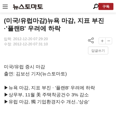
구독
(미국/유럽마감)뉴욕 마감, 지표 부진
·'플랜B' 우려에 하락
입력: 2012-12-20 07:29:20
수정: 2012-12-20 07:31:10
답글쓰기
미국/유럽 증시 마감
출연: 김보선 기자(뉴스토마토)
▶뉴욕 마감, 지표 부진 · '플랜B' 우려에 하락
▶상무부, 11월 美 주택착공건수 3% 감소
▶유럽 마감, 獨 기업환경지수 개선..'상승'