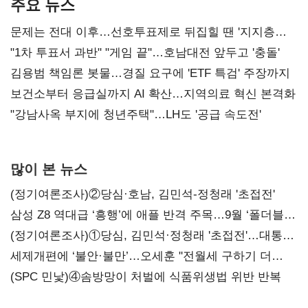
주요 뉴스
문제는 전대 이후…선호투표제로 뒤집힐 땐 '지지층
불복'
"1차 투표서 과반" "게임 끝"…호남대전 앞두고 '충돌'
김용범 책임론 봇물…경질 요구에 'ETF 특검' 주장까지
보건소부터 응급실까지 AI 확산…지역의료 혁신 본격화
"강남사옥 부지에 청년주택"…LH도 '공급 속도전'
많이 본 뉴스
(정기여론조사)②당심·호남, 김민석-정청래 '초접전'
삼성 Z8 역대급 ‘흥행’에 애플 반격 주목…9월 ‘폴더블
대전’
(정기여론조사)①당심, 김민석·정청래 '초접전'…대통령
지지도 '50% 아래로'(종합)
세제개편에 ‘불안·불만’…오세훈 "전월세 구하기 더
힘들어질 것"
(SPC 민낯)④솜방망이 처벌에 식품위생법 위반 반복