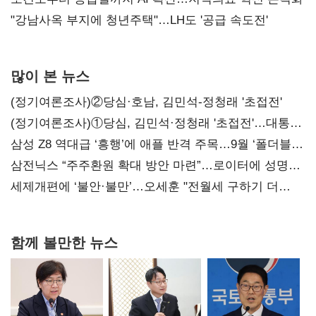
"강남사옥 부지에 청년주택"…LH도 '공급 속도전'
많이 본 뉴스
(정기여론조사)②당심·호남, 김민석-정청래 '초접전'
(정기여론조사)①당심, 김민석·정청래 '초접전'…대통령
지지도 '50% 아래로'(종합)
삼성 Z8 역대급 ‘흥행’에 애플 반격 주목…9월 ‘폴더블
대전’
삼전닉스 “주주환원 확대 방안 마련”…로이터에 성명
보내
세제개편에 ‘불안·불만’…오세훈 "전월세 구하기 더
힘들어질 것"
함께 볼만한 뉴스