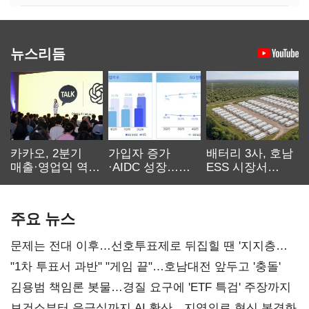
뉴스리듬
카카오, 2분기
가입자 증가
배터리 3사, 호남
매출·영업익 역대
·AIDC 성장…
ESS 시장서
최대…에이전트
SKT 2분기 성장
‘격돌’
AI 수익화 관건
본궤도
주요 뉴스
문제는 전대 이후…선호투표제로 뒤집힐 땐 '지지층
불복'
"1차 투표서 과반" "게임 끝"…호남대전 앞두고 '충돌'
김용범 책임론 봇물…경질 요구에 'ETF 특검' 주장까지
보건소부터 응급실까지 AI 확산…지역의료 혁신 본격화