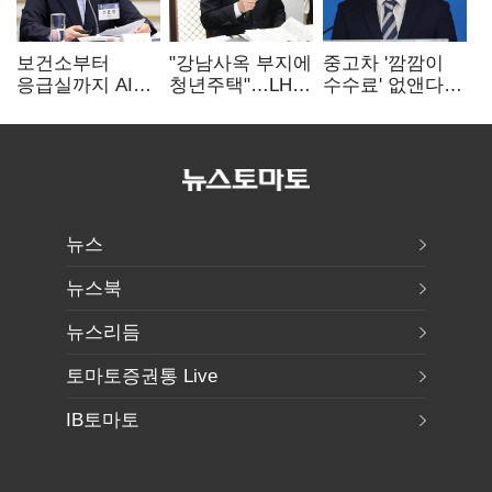
보건소부터
"강남사옥 부지에
중고차 '깜깜이
응급실까지 AI
청년주택"…LH도
수수료' 없앤다…
확산…지역의료
'공급 속도전'
7일 내 중대하자
혁신 본격화
생기면 환불
뉴스
뉴스북
뉴스리듬
토마토증권통 Live
IB토마토