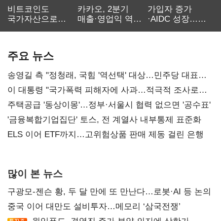
비트코인도
카카오, 2분기
가입자 증가
국가자산으로…'
매출·영업익 역대
·AIDC 성장…
보관·평가·처분'
최대…에이전트
SKT 2분기 성장
기준은 숙제
AI 수익화 관건
본궤도
주요 뉴스
송영길 측 "정청래, 국힘 '역선택' 대상…민주당 대표로
총선 지휘 못해"
이 대통령 "국가폭력 피해자에 사과…적극적 조사로
진실 밝혀야"
주택공급 '동상이몽'…정부·서울시 협력 없으면 '공수표'
'금융복합기업집단' 토스, 전 계열사 내부통제 표준화
ELS 이어 ETF까지…고위험상품 판매 제동 걸린 은행
많이 본 뉴스
구광모-젠슨 황, 두 달 만에 또 만난다…로봇·AI 등 논의
중국 이어 대만도 설비투자…메모리 ‘삼국전쟁’