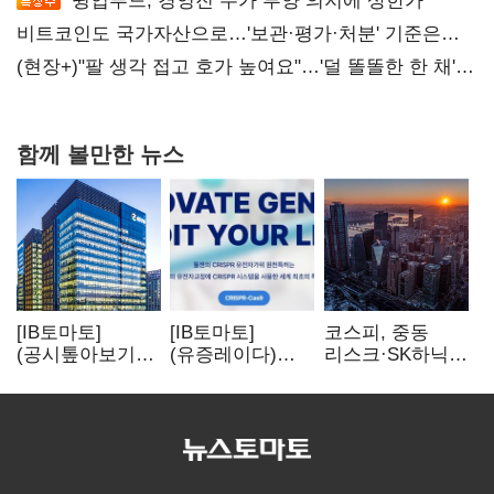
윙입푸드, 경영진 주가 부양 의지에 상한가
비트코인도 국가자산으로…'보관·평가·처분' 기준은
숙제
(현장+)"팔 생각 접고 호가 높여요"…'덜 똘똘한 한 채'
20억 키맞추기
함께 볼만한 뉴스
[IB토마토]
[IB토마토]
코스피, 중동
(공시톺아보기)
(유증레이다)
리스크·SK하닉
수주 공시, 왜
툴젠, 조달액
5% 급락에
바로 매출로
3분의 1 토막…
뒷걸음
잡히지 않을까
특허소송
비용부터 챙긴다