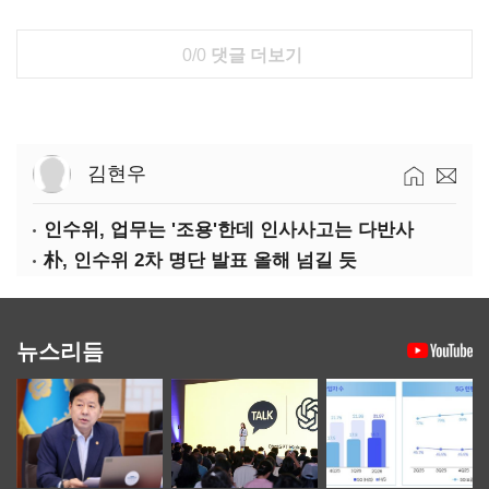
0/0
댓글 더보기
김현우
인수위, 업무는 '조용'한데 인사사고는 다반사
朴, 인수위 2차 명단 발표 올해 넘길 듯
뉴스리듬