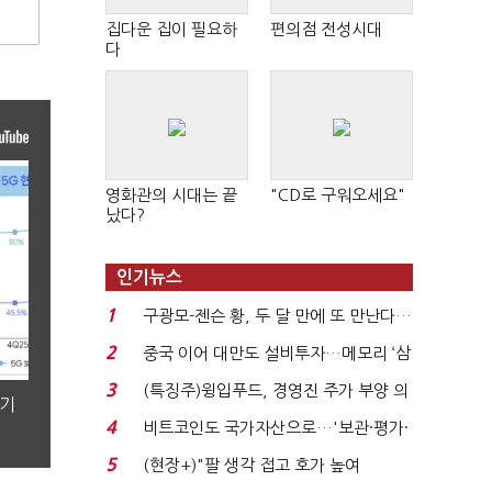
집다운 집이 필요하
편의점 전성시대
다
영화관의 시대는 끝
"CD로 구워오세요"
났다?
인기뉴스
1
구광모-젠슨 황, 두 달 만에 또 만난다…
로봇·AI 등 논...
2
중국 이어 대만도 설비투자…메모리 ‘삼
국전쟁’
3
(특징주)윙입푸드, 경영진 주가 부양 의
분기
지에 상한가...
4
비트코인도 국가자산으로…'보관·평가·
처분' 기준은 ...
5
(현장+)"팔 생각 접고 호가 높여