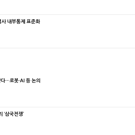
계열사 내부통제 표준화
난다…로봇·AI 등 논의
 ‘삼국전쟁’