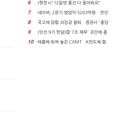
요"…'덜 똘똘한 한 채' 20...
6
(현장+)"12일엔 물건 다 들어와요"…
빈 매대 채우며 문 연 ...
7
네이버, 2분기 영업익 5203억원…전년
비 0.2% 감소...
8
국고채 담합 과징금 철퇴…증권사 '충당
금 폭탄' 우려...
9
(민선 9기 한달)③'7조 채무' 곳간에 충
격…추미애, 20년...
10
애플에 퇴짜 놓은 CXMT…K반도체 협
상력 ‘호재’...