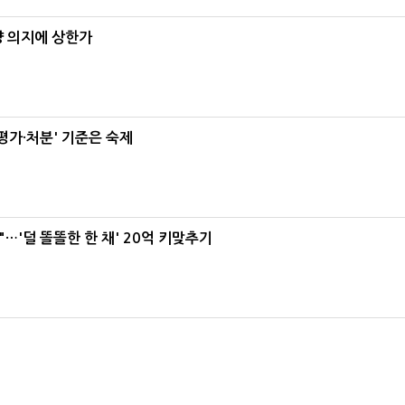
양 의지에 상한가
가·처분' 기준은 숙제
"…'덜 똘똘한 한 채' 20억 키맞추기