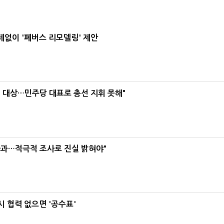
데없이 '폐버스 리모델링' 제안
택' 대상…민주당 대표로 총선 지휘 못해"
사과…적극적 조사로 진실 밝혀야"
 협력 없으면 '공수표'