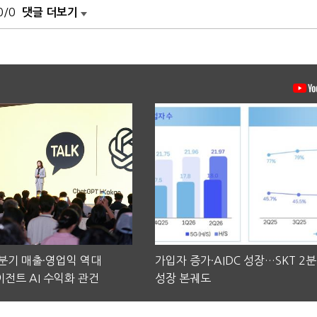
0/0
댓글 더보기
2분기 매출·영업익 역대
가입자 증가·AIDC 성장…SKT 2
전트 AI 수익화 관건
성장 본궤도