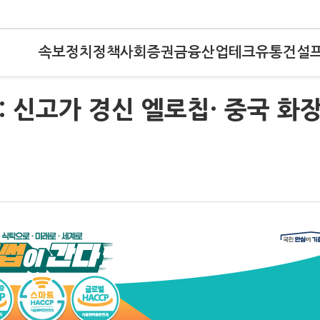
속보
정치
정책
사회
증권
금융
산업
테크
유통
건설
 : 신고가 경신 엘로칩· 중국 화