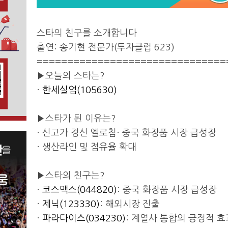
스타의 친구를 소개합니다
출연: 송기현 전문가(투자클럽 623)
===============================
▶오늘의 스타는?
·
한세실업(105630)
▶스타가 된 이유는?
· 신고가 경신 엘로칩· 중국 화장품 시장 급성장
· 생산라인 및 점유율 확대
▶스타의 친구는?
·
코스맥스(044820)
: 중국 화장품 시장 급성장
·
제닉(123330)
: 해외시장 진출
·
파라다이스(034230)
: 계열사 통합의 긍정적 효