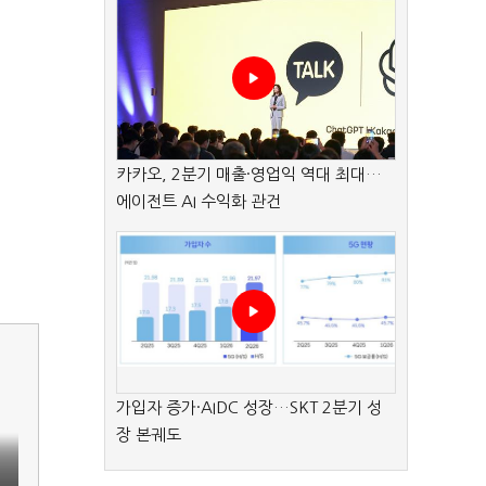
카카오, 2분기 매출·영업익 역대 최대…
에이전트 AI 수익화 관건
가입자 증가·AIDC 성장…SKT 2분기 성
장 본궤도