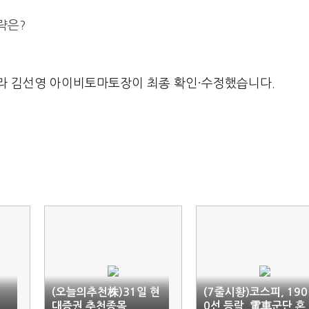
략은?
라 김선영 아이비토마토장이 최종 확인·수정했습니다.
(오늘의추천株)31일 현
(7줄시황)코스피, 190
대증권 추천종목
0선 등락..電車군단 혼