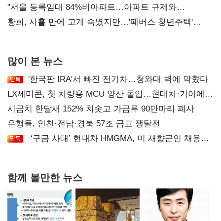
오차 당연"
"서울 등록임대 84%비아파트…아파트 규제와
달리해야"
황희, 사흘 만에 고개 숙였지만…'폐버스 청년주택'
후폭풍
많이 본 뉴스
'한국판 IRA'서 빠진 전기차…청와대 벽에 막혔다
LX세미콘, 첫 차량용 MCU 양산 돌입…현대차·기아에
공급
시금치 한달새 152% 치솟고 가금류 90만마리 폐사
은행들, 인천·전남·경북 57조 금고 쟁탈전
‘구금 사태’ 현대차 HMGMA, 미 재향군인 채용
확대로 분위기 반전
함께 볼만한 뉴스