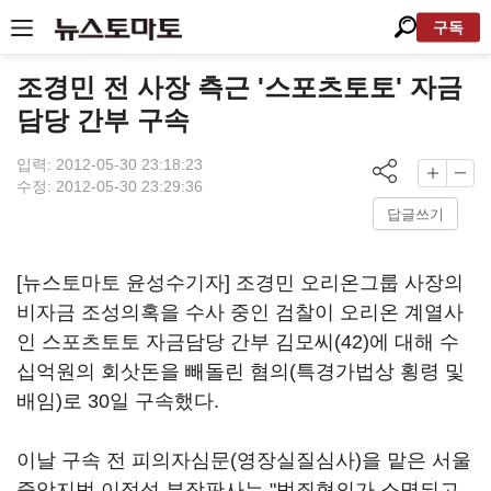
구독
조경민 전 사장 측근 '스포츠토토' 자금
담당 간부 구속
입력: 2012-05-30 23:18:23
수정: 2012-05-30 23:29:36
답글쓰기
[뉴스토마토 윤성수기자] 조경민 오리온그룹 사장의
비자금 조성의혹을 수사 중인 검찰이 오리온 계열사
인 스포츠토토 자금담당 간부 김모씨(42)에 대해 수
십억원의 회삿돈을 빼돌린 혐의(특경가법상 횡령 및
배임)로 30일 구속했다.
이날 구속 전 피의자심문(영장실질심사)을 맡은 서울
중앙지법 이정석 부장판사는 "범죄혐의가 소명되고