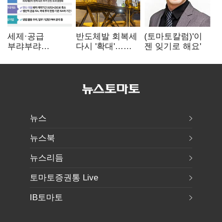
세제·공급
반도체발 회복세
(토마토칼럼)'이
부랴부랴
다시 '확대'…
젠 잊기로 해요'
재검토…'구윤철·
제조업 생산
김윤덕' 책임론
5.8% 반등
뉴스
뉴스북
뉴스리듬
토마토증권통 Live
IB토마토