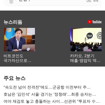
뉴스리듬
비트코인도
카카오, 2분기
국가자산으로…'
매출·영업익 역대
보관·평가·처분'
최대…에이전트
기준은 숙제
AI 수익화 관건
주요 뉴스
"속도전 넘어 전격전"에도…군공항 이전부터 주
52시간까지 '뇌관'
호남은 '김민석' 서울·경기는 '정청래'…최종 승자는
'안갯속'
여야 재검토 놓고 충돌하는 사이…선관위 "투표자 수