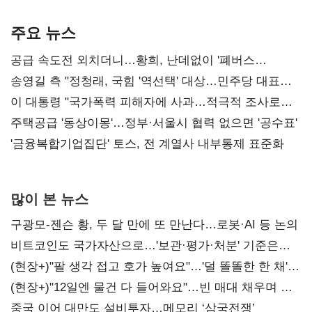
기준은 숙제
AI 수익화 관건
본궤도
주요 뉴스
공급 속도전 외치더니…황희, 난데없이 '폐버스
리모델링' 제안
송영길 측 "정청래, 국힘 '역선택' 대상…민주당 대표로
총선 지휘 못해"
이 대통령 "국가폭력 피해자에 사과…적극적 조사로
진실 밝혀야"
주택공급 '동상이몽'…정부·서울시 협력 없으면 '공수표'
'금융복합기업집단' 토스, 전 계열사 내부통제 표준화
많이 본 뉴스
구광모-젠슨 황, 두 달 만에 또 만난다…로봇·AI 등 논의
비트코인도 국가자산으로…'보관·평가·처분' 기준은
숙제
(현장+)"팔 생각 접고 호가 높여요"…'덜 똘똘한 한 채'
20억 키맞추기
(현장+)"12일엔 물건 다 들어와요"…빈 매대 채우며 문
연 홈플러스
중국 이어 대만도 설비투자…메모리 ‘삼국전쟁’