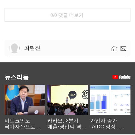
0/0
댓글 더보기
최현진
뉴스리듬
비트코인도
카카오, 2분기
가입자 증가
국가자산으로…'
매출·영업익 역대
·AIDC 성장…
보관·평가·처분'
최대…에이전트
SKT 2분기 성장