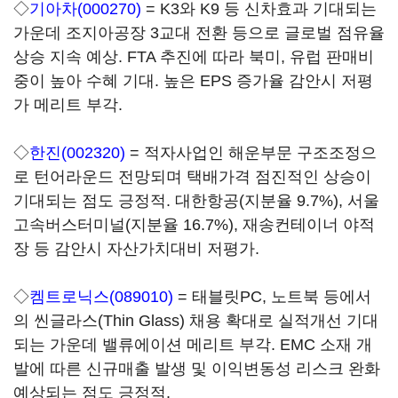
◇
기아차(000270)
= K3와 K9 등 신차효과 기대되는
가운데 조지아공장 3교대 전환 등으로 글로벌 점유율
상승 지속 예상. FTA 추진에 따라 북미, 유럽 판매비
중이 높아 수혜 기대. 높은 EPS 증가율 감안시 저평
가 메리트 부각.
◇
한진(002320)
= 적자사업인 해운부문 구조조정으
로 턴어라운드 전망되며 택배가격 점진적인 상승이
기대되는 점도 긍정적. 대한항공(지분율 9.7%), 서울
고속버스터미널(지분율 16.7%), 재송컨테이너 야적
장 등 감안시 자산가치대비 저평가.
◇
켐트로닉스(089010)
= 태블릿PC, 노트북 등에서
의 씬글라스(Thin Glass) 채용 확대로 실적개선 기대
되는 가운데 밸류에이션 메리트 부각. EMC 소재 개
발에 따른 신규매출 발생 및 이익변동성 리스크 완화
예상되는 점도 긍정적.