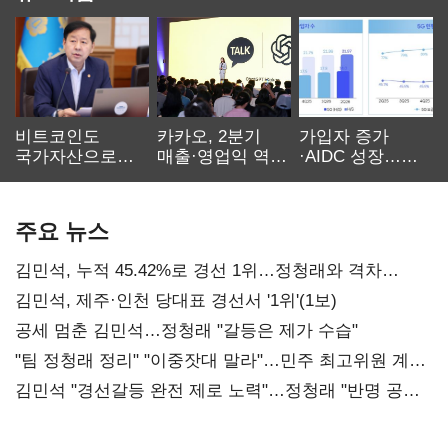
비트코인도
카카오, 2분기
가입자 증가
국가자산으로…'
매출·영업익 역대
·AIDC 성장…
보관·평가·처분'
최대…에이전트
SKT 2분기 성장
기준은 숙제
AI 수익화 관건
본궤도
주요 뉴스
김민석, 누적 45.42%로 경선 1위…정청래와 격차
0.86%p(2보)
김민석, 제주·인천 당대표 경선서 '1위'(1보)
공세 멈춘 김민석…정청래 "갈등은 제가 수습"
"팀 정청래 정리" "이중잣대 말라"…민주 최고위원 계파
다툼 격화
김민석 "경선갈등 완전 제로 노력"…정청래 "반명 공세
사과부터"