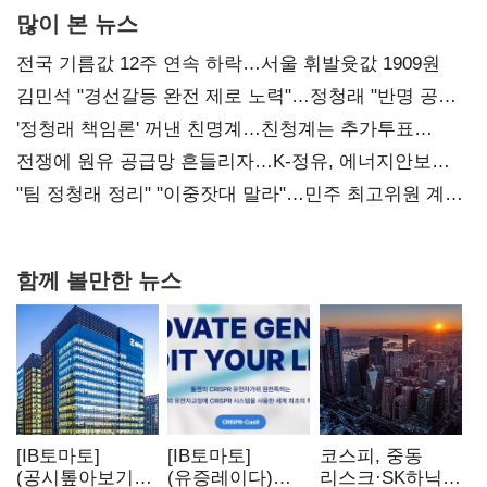
많이 본 뉴스
전국 기름값 12주 연속 하락…서울 휘발윳값 1909원
김민석 "경선갈등 완전 제로 노력"…정청래 "반명 공세
사과부터"
'정청래 책임론' 꺼낸 친명계…친청계는 추가투표
때리기
전쟁에 원유 공급망 흔들리자…K-정유, 에너지안보
핵심으로 재부상
"팀 정청래 정리" "이중잣대 말라"…민주 최고위원 계파
다툼 격화
함께 볼만한 뉴스
[IB토마토]
[IB토마토]
코스피, 중동
(공시톺아보기)
(유증레이다)
리스크·SK하닉