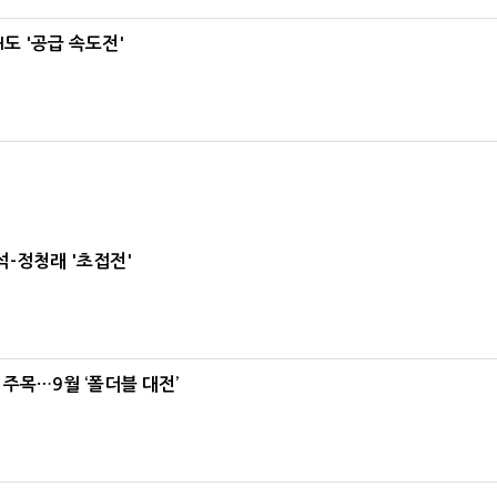
도 '공급 속도전'
-정청래 '초접전'
 주목…9월 ‘폴더블 대전’