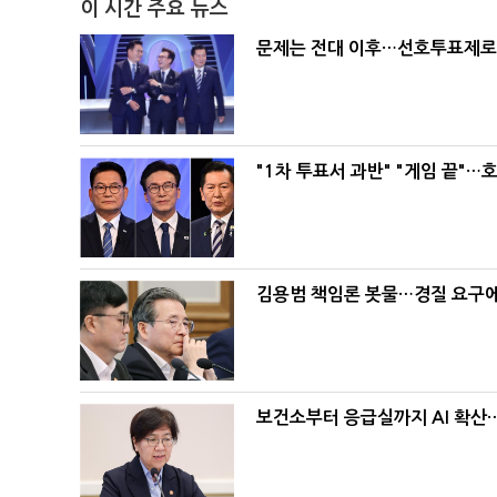
이 시간 주요 뉴스
문제는 전대 이후…선호투표제로 
"1차 투표서 과반" "게임 끝"…
김용범 책임론 봇물…경질 요구에 
보건소부터 응급실까지 AI 확산