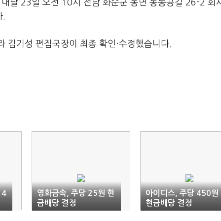
 내달 23일 오전 10시 전남 화순군 동면 동농공길 26-2 회
.
라 김기성 편집국장이 최종 확인·수정했습니다.
 4
영화금속, 주당 25원 현
아이디스, 주당 450원
금배당 결정
현금배당 결정