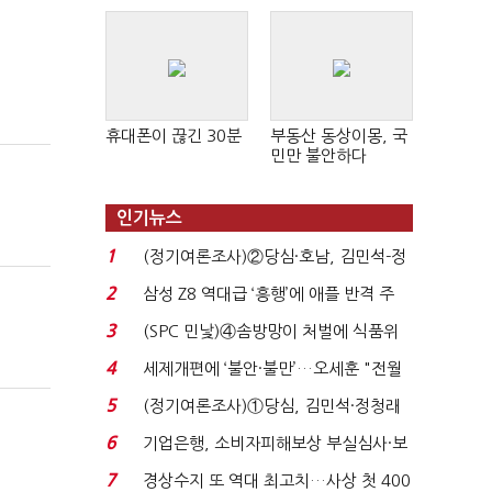
휴대폰이 끊긴 30분
부동산 동상이몽, 국
민만 불안하다
인기뉴스
1
(정기여론조사)②당심·호남, 김민석-정
청래 '초접전'...
2
삼성 Z8 역대급 ‘흥행’에 애플 반격 주
목…9월 ‘폴...
3
(SPC 민낯)④솜방망이 처벌에 식품위
생법 위반 반복...
4
세제개편에 ‘불안·불만’…오세훈 "전월
세 구하기 더 ...
5
(정기여론조사)①당심, 김민석·정청래
'초접전'…대통령 ...
6
기업은행, 소비자피해보상 부실심사·보
이스피싱 공시 ...
7
경상수지 또 역대 최고치…사상 첫 400