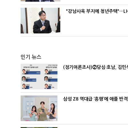
"강남사옥 부지에 청년주택"…LH
인기 뉴스
(정기여론조사)②당심·호남, 김민석
삼성 Z8 역대급 ‘흥행’에 애플 반격