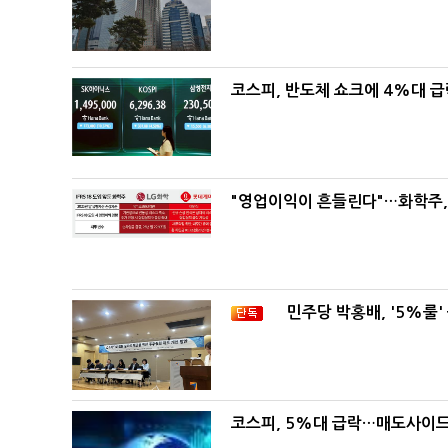
코스피, 반도체 쇼크에 4%대 
"영업이익이 흔들린다"…화학주, I
민주당 박홍배, '5%룰'
코스피, 5%대 급락…매도사이