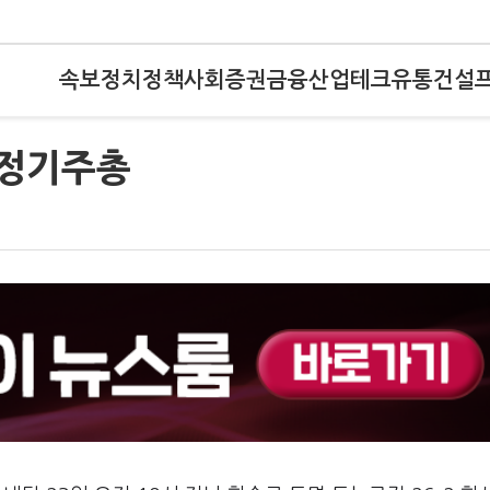
속보
정치
정책
사회
증권
금융
산업
테크
유통
건설
 정기주총