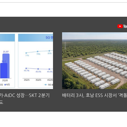
·AIDC 성장…SKT 2분기
배터리 3사, 호남 ESS 시장서 ‘격돌
도