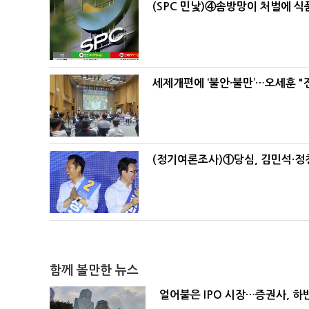
(SPC 민낯)④솜방망이 처벌에 
세제개편에 ‘불안·불만’…오세훈 "
(정기여론조사)①당심, 김민석·정청
함께 볼만한 뉴스
얼어붙은 IPO 시장…증권사, 하반