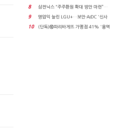
억달러에 '3% 성...
8
삼전닉스 “주주환원 확대 방안 마련”…
로이터에 성명...
9
영업익 늘린 LGU+…보안·AIDC '신사
업 드라이브'...
10
(단독)⑩파리바게뜨 가맹점 41% '용역
제빵기사 없어'…고...