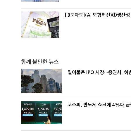
[IB토마토](AI 보험혁신)①생산성
함께 볼만한 뉴스
얼어붙은 IPO 시장…증권사, 하반
코스피, 반도체 쇼크에 4%대 