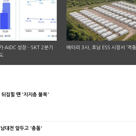
·AIDC 성장…SKT 2분기
배터리 3사, 호남 ESS 시장서 ‘격돌
도
뒤집힐 땐 '지지층 불복'
호남대전 앞두고 '충돌'