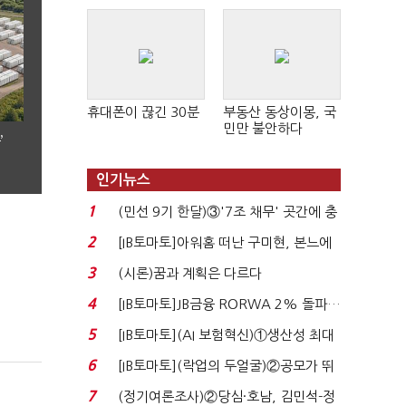
휴대폰이 끊긴 30분
부동산 동상이몽, 국
민만 불안하다
’
인기뉴스
1
(민선 9기 한달)③'7조 채무' 곳간에 충
격…추미애, 20년...
2
[IB토마토]아워홈 떠난 구미현, 본느에
340억 베팅…가...
3
(시론)꿈과 계획은 다르다
4
[IB토마토]JB금융 RORWA 2% 돌파…
실적 견인은 은행 ...
5
[IB토마토](AI 보험혁신)①생산성 최대
80% 개선…현실...
6
[IB토마토](락업의 두얼굴)②공모가 뛰
자 첫날 매도…FI ...
7
(정기여론조사)②당심·호남, 김민석-정