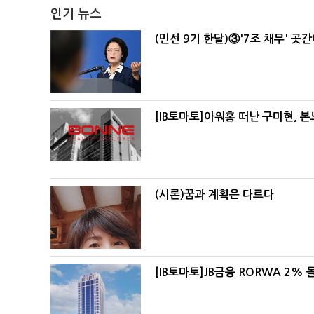
인기 뉴스
(민선 9기 한달)③'7조 채무' 곳
[IB토마토]아워홈 떠난 구미현, 
(시론)꿈과 계획은 다르다
[IB토마토]JB금융 RORWA 2