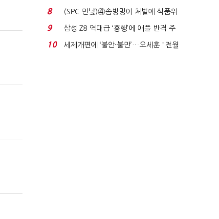
청래 '초접전'...
8
(SPC 민낯)④솜방망이 처벌에 식품위
생법 위반 반복...
9
삼성 Z8 역대급 ‘흥행’에 애플 반격 주
목…9월 ‘폴...
10
세제개편에 ‘불안·불만’…오세훈 "전월
세 구하기 더 ...