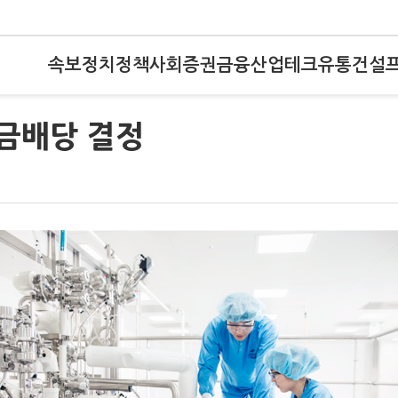
속보
정치
정책
사회
증권
금융
산업
테크
유통
건설
현금배당 결정