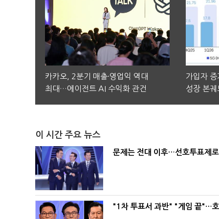
카카오, 2분기 매출·영업익 역대
가입자 증가
최대…에이전트 AI 수익화 관건
성장 본궤
이 시간 주요 뉴스
문제는 전대 이후…선호투표제로 
"1차 투표서 과반" "게임 끝"…