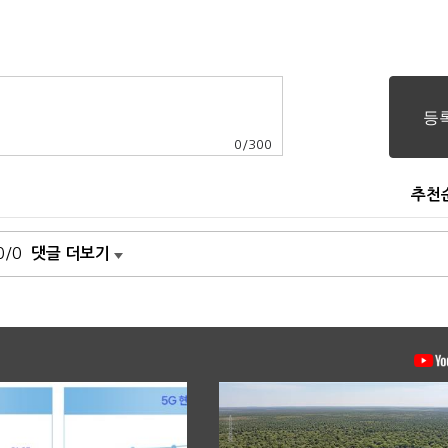
0
/
300
추천
0/0
댓글 더보기