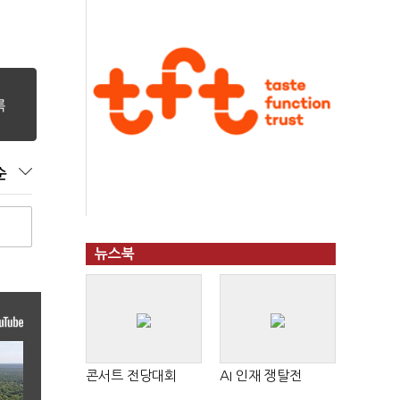
순
뉴스북
콘서트 전당대회
AI 인재 쟁탈전