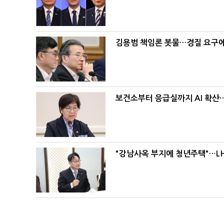
김용범 책임론 봇물…경질 요구에 
보건소부터 응급실까지 AI 확산
"강남사옥 부지에 청년주택"…LH