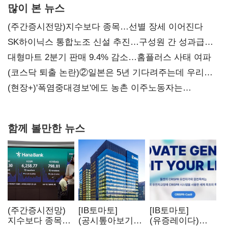
많이 본 뉴스
(주간증시전망)지수보다 종목…선별 장세 이어진다
SK하이닉스 통합노조 신설 추진…구성원 간 성과급
불만 확산
대형마트 2분기 판매 9.4% 감소…홈플러스 사태 여파
(코스닥 퇴출 논란)②일본은 5년 기다려주는데 우리는
당장 퇴출?…시간만으론 부족한 코스닥 구하기
(현장+)'폭염중대경보'에도 농촌 이주노동자는
강행군…'야외작업 중지' 권고도 무시
함께 볼만한 뉴스
(주간증시전망)
[IB토마토]
[IB토마토]
지수보다 종목…
(공시톺아보기)
(유증레이다)