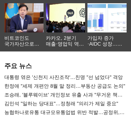
비트코인도
카카오, 2분기
가입자 증가
국가자산으로…'
매출·영업익 역대
·AIDC 성장…
보관·평가·처분'
최대…에이전트
SKT 2분기 성장
기준은 숙제
AI 수익화 관건
본궤도
주요 뉴스
대통령 엮은 '신천지 사진조작'…친명 "선 넘었다" 격앙
한정애 "세제 개편안 8월 말 정리…부동산 공급도 논의"
조승래, '블루웨이브' 개인정보 유출 사과 "무거운 책임
통감"
김민석 "일하는 당대표"…정청래 "의리가 제일 중요"
농협하나로유통 대규모유통업법 위반 적발…공정위,
과징금 4억6200만원 부과