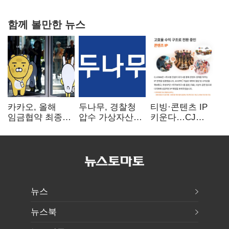
함께 볼만한 뉴스
카카오, 올해
두나무, 경찰청
티빙·콘텐츠 IP
임금협약 최종
압수 가상자산
키운다…CJ
타결…연봉 6.3%
보관 맡는다…
ENM, 하반기
인상·격려금
커스터디 사업
글로벌 확장 가속
300만원
최종 낙찰
뉴스
뉴스북