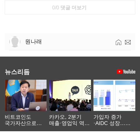
0/0
댓글 더보기
원나래
뉴스리듬
비트코인도
카카오, 2분기
가입자 증가
국가자산으로…'
매출·영업익 역대
·AIDC 성장…
보관·평가·처분'
최대…에이전트
SKT 2분기 성장
기준은 숙제
AI 수익화 관건
본궤도