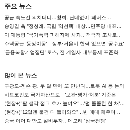
주요 뉴스
공급 속도전 외치더니…황희, 난데없이 '폐버스
리모델링' 제안
송영길 측 "정청래, 국힘 '역선택' 대상…민주당 대표로
총선 지휘 못해"
이 대통령 "국가폭력 피해자에 사과…적극적 조사로
진실 밝혀야"
주택공급 '동상이몽'…정부·서울시 협력 없으면 '공수표'
'금융복합기업집단' 토스, 전 계열사 내부통제 표준화
많이 본 뉴스
구광모-젠슨 황, 두 달 만에 또 만난다…로봇·AI 등 논의
비트코인도 국가자산으로…'보관·평가·처분' 기준은
숙제
(현장+)"팔 생각 접고 호가 높여요"…'덜 똘똘한 한 채'
20억 키맞추기
(현장+)"12일엔 물건 다 들어와요"…빈 매대 채우며 문
연 홈플러스
중국 이어 대만도 설비투자…메모리 ‘삼국전쟁’