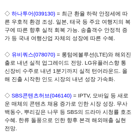
◇
하나투어(039130)
= 최근 환율 하락 안정세에 따
른 우호적 환경 조성. 일본, 태국 등 주요 여행지의 복
구에 따른 향후 실적 회복 가능. 송출객수 안정적 증
가 등 국내 여행산업 자체의 성장에 따른 수혜.
◇
유비쿼스(078070)
= 롱텀에볼루션(LTE)와 해외진
출로 내년 실적 업그레이드 전망. LG유플러스향 통
신장비 수주로 내년 1분기까지 실적 턴어라운드. 올
해 진출 시작한 인도 시장의 내년 성장 가속화.
◇
SBS콘텐츠허브(046140)
= IPTV, 모바일 등 새로
운 매체의 콘텐츠 채용 증가로 인한 시장 성장. 무사
백동수, 뿌리깊은 나무 등 SBS의 드라마 시청률 호조
수혜. 한류 돌풍으로 인한 향후 본격 해외매출 실현
전망.