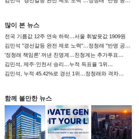
다툼 격화
김민석 "경선갈등 완전 제로 노력"…정청래 "반명 공세
사과부터"
많이 본 뉴스
전국 기름값 12주 연속 하락…서울 휘발윳값 1909원
김민석 "경선갈등 완전 제로 노력"…정청래 "반명 공세
사과부터"
'정청래 책임론' 꺼낸 친명계…친청계는 추가투표
때리기
김민석, 제주·인천서 승리…누적 득표율 '1위
탈환'(종합)
김민석, 누적 45.42%로 경선 1위…정청래와 격차
0.86%p(2보)
함께 볼만한 뉴스