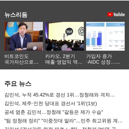
뉴스리듬
비트코인도
카카오, 2분기
가입자 증가
국가자산으로…'
매출·영업익 역대
·AIDC 성장…
보관·평가·처분'
최대…에이전트
SKT 2분기 성장
기준은 숙제
AI 수익화 관건
본궤도
주요 뉴스
김민석, 누적 45.42%로 경선 1위…정청래와 격차
0.86%p(2보)
김민석, 제주·인천 당대표 경선서 '1위'(1보)
공세 멈춘 김민석…정청래 "갈등은 제가 수습"
"팀 정청래 정리" "이중잣대 말라"…민주 최고위원 계파