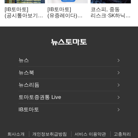
[IB토마토]
[IB토마토]
코스피, 중동
(공시톺아보기)
(유증레이다)
리스크·SK하닉
수주 공시, 왜
툴젠, 조달액
5% 급락에
바로 매출로
3분의 1 토막…
뒷걸음
잡히지 않을까
특허소송
비용부터 챙긴다
뉴스
뉴스북
뉴스리듬
토마토증권통 Live
IB토마토
회사소개
개인정보취급방침
서비스 이용약관
고충처리