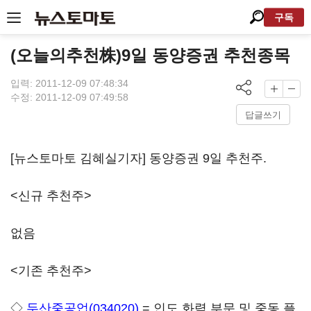
구독
(오늘의추천株)9일 동양증권 추천종목
입력: 2011-12-09 07:48:34
수정: 2011-12-09 07:49:58
답글쓰기
[뉴스토마토 김혜실기자] 동양증권 9일 추천주.
<신규 추천주>
없음
<기존 추천주>
◇
두산중공업(034020)
= 인도 화력 부문 및 중동 플