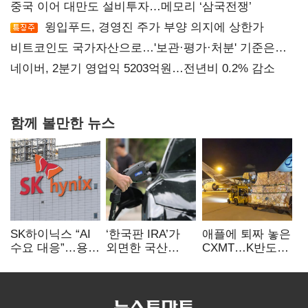
중국 이어 대만도 설비투자…메모리 ‘삼국전쟁’
윙입푸드, 경영진 주가 부양 의지에 상한가
비트코인도 국가자산으로…'보관·평가·처분' 기준은
숙제
네이버, 2분기 영업익 5203억원…전년비 0.2% 감소
함께 볼만한 뉴스
SK하이닉스 “AI
‘한국판 IRA’가
애플에 퇴짜 놓은
수요 대응”…용인
외면한 국산
CXMT…K반도체
·청주 팹에 54조
전기차…
협상력 ‘호재’
투자
실효성에 ‘의문’