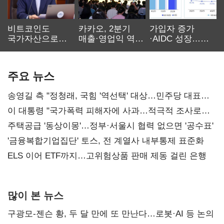
비트코인도
카카오, 2분기
가입자 증가
국가자산으로…'
매출·영업익 역대
·AIDC 성장…
보관·평가·처분'
최대…에이전트
SKT 2분기 성장
기준은 숙제
AI 수익화 관건
본궤도
주요 뉴스
송영길 측 "정청래, 국힘 '역선택' 대상…민주당 대표로
총선 지휘 못해"
이 대통령 "국가폭력 피해자에 사과…적극적 조사로
진실 밝혀야"
주택공급 '동상이몽'…정부·서울시 협력 없으면 '공수표'
'금융복합기업집단' 토스, 전 계열사 내부통제 표준화
ELS 이어 ETF까지…고위험상품 판매 제동 걸린 은행
많이 본 뉴스
구광모-젠슨 황, 두 달 만에 또 만난다…로봇·AI 등 논의