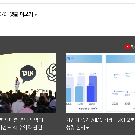
0/0
댓글 더보기
2분기 매출·영업익 역대
가입자 증가·AIDC 성장…SKT 2
전트 AI 수익화 관건
성장 본궤도