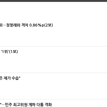
1위…정청래와 격차 0.86%p(2보)
1위'(1보)
은 제가 수습"
라"…민주 최고위원 계파 다툼 격화