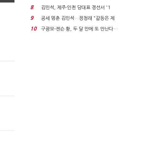
청래와 격차 0.86%p(...
8
김민석, 제주·인천 당대표 경선서 '1
위'(1보)...
9
공세 멈춘 김민석…정청래 "갈등은 제
가 수습"
10
구광모-젠슨 황, 두 달 만에 또 만난다…
로봇·AI 등 논...