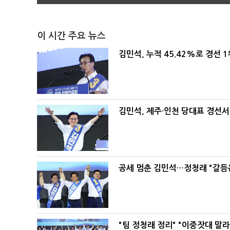
이 시간 주요 뉴스
김민석, 누적 45.42%로 경선 
김민석, 제주·인천 당대표 경선서 '
공세 멈춘 김민석…정청래 "갈등
"팀 정청래 정리" "이중잣대 말