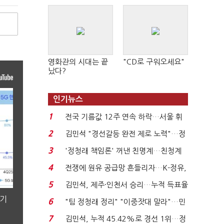
영화관의 시대는 끝
"CD로 구워오세요"
났다?
인기뉴스
1
전국 기름값 12주 연속 하락…서울 휘
발윳값 1909원...
2
김민석 "경선갈등 완전 제로 노력"…정
청래 "반명 공세 사...
3
'정청래 책임론' 꺼낸 친명계…친청계
는 추가투표 때리기...
4
전쟁에 원유 공급망 흔들리자…K-정유,
에너지안보 핵심...
5
김민석, 제주·인천서 승리…누적 득표율
'1위 탈환'(종합)...
분기
6
"팀 정청래 정리" "이중잣대 말라"…민
주 최고위원 계파 다...
7
김민석, 누적 45.42%로 경선 1위…정