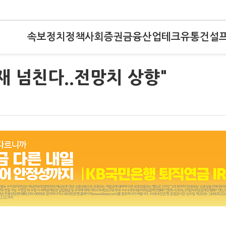
속보
정치
정책
사회
증권
금융
산업
테크
유통
건설
재 넘친다..전망치 상향"