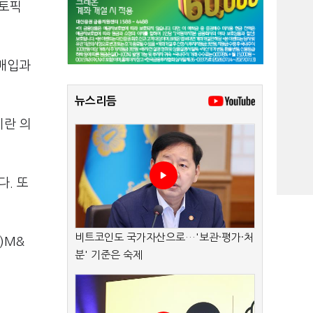
 토픽
 매입과
뉴스리듬
이란 의
다. 또
비트코인도 국가자산으로…'보관·평가·처
)M&
분' 기준은 숙제