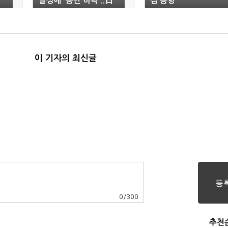
실성에 '동반 하락'..日
감 동향
해양의 날 휴장
이 기자의 최신글
0
/
300
추천