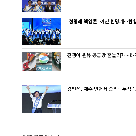
'정청래 책임론' 꺼낸 친명계…친
전쟁에 원유 공급망 흔들리자…K-
김민석, 제주·인천서 승리…누적 득표