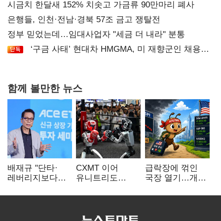
시금치 한달새 152% 치솟고 가금류 90만마리 폐사
은행들, 인천·전남·경북 57조 금고 쟁탈전
정부 믿었는데…임대사업자 "세금 더 내라" 분통
‘구금 사태’ 현대차 HMGMA, 미 재향군인 채용
확대로 분위기 반전
함께 볼만한 뉴스
배재규 "단타·
CXMT 이어
급락장에 꺾인
레버리지보다
유니트리도
국장 열기…개인
성장산업
출격…국내 증시
자금도 다시
장기투자…
영향 '촉각'
해외로
변동성 견뎌야"