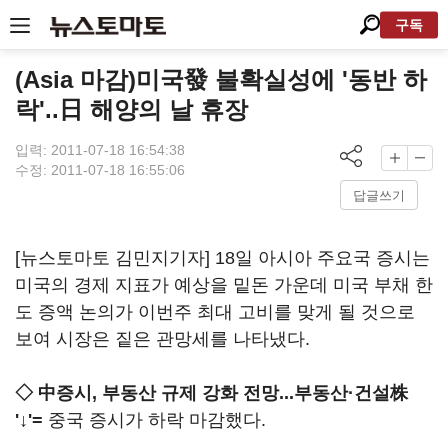
구독
(Asia 마감)미국發 불확실성에 '동반 하
락'..日 해양의 날 휴장
입력: 2011-07-18 16:54:38
수정: 2011-07-18 16:55:06
답글쓰기
[뉴스토마토 김민지기자] 18일 아시아 주요국 증시는
미국의 경제 지표가 예상을 밑돈 가운데 미국 부채 한
도 증액 논의가 이번주 최대 고비를 맞게 될 것으로
보여 시장은 짙은 관망세를 나타냈다.
◇ 中증시, 부동산 규제 강화 전망...부동산·건설株
'↓'=
중국 증시가 하락 마감했다.