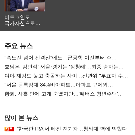
비트코인도
국가자산으로…'
보관·평가·처분'
기준은 숙제
주요 뉴스
"속도전 넘어 전격전"에도…군공항 이전부터 주
52시간까지 '뇌관'
호남은 '김민석' 서울·경기는 '정청래'…최종 승자는
'안갯속'
여야 재검토 놓고 충돌하는 사이…선관위 "투표자 수
오차 당연"
"서울 등록임대 84%비아파트…아파트 규제와
달리해야"
황희, 사흘 만에 고개 숙였지만…'폐버스 청년주택'
후폭풍
많이 본 뉴스
'한국판 IRA'서 빠진 전기차…청와대 벽에 막혔다