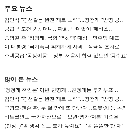
주요 뉴스
김민석 "경선갈등 완전 제로 노력"…정청래 "반명 공세
사과부터"
공급 속도전 외치더니…황희, 난데없이 '폐버스
리모델링' 제안
송영길 측 "정청래, 국힘 '역선택' 대상…민주당 대표로
총선 지휘 못해"
이 대통령 "국가폭력 피해자에 사과…적극적 조사로
진실 밝혀야"
주택공급 '동상이몽'…정부·서울시 협력 없으면 '공수표'
많이 본 뉴스
'정청래 책임론' 꺼낸 친명계…친청계는 추가투표
때리기
김민석 "경선갈등 완전 제로 노력"…정청래 "반명 공세
사과부터"
구광모-젠슨 황, 두 달 만에 또 만난다…로봇·AI 등 논의
비트코인도 국가자산으로…'보관·평가·처분' 기준은
숙제
(현장+)"팔 생각 접고 호가 높여요"…'덜 똘똘한 한 채'