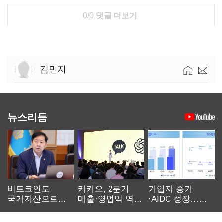
0/0
댓글 더보기
김민지
뉴스리듬
비트코인도
카카오, 2분기
가입자 증가
국가자산으로…'
매출·영업익 역대
·AIDC 성장…
보관·평가·처분'
최대…에이전트
SKT 2분기 성장
기준은 숙제
AI 수익화 관건
본궤도