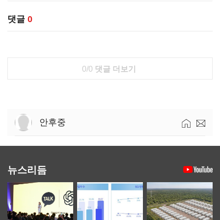
댓글
0
0/0
댓글 더보기
안후중
뉴스리듬