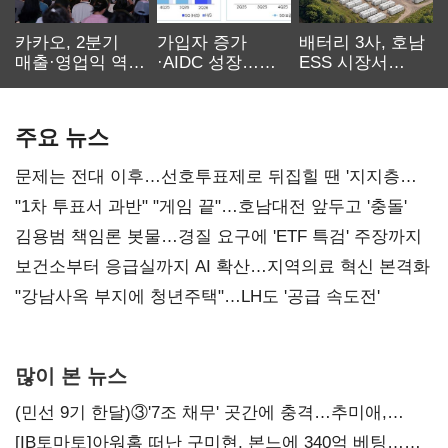
카카오, 2분기
가입자 증가
배터리 3사, 호남
매출·영업익 역대
·AIDC 성장…
ESS 시장서
최대…에이전트
SKT 2분기 성장
‘격돌’
AI 수익화 관건
본궤도
주요 뉴스
문제는 전대 이후…선호투표제로 뒤집힐 땐 '지지층
불복'
"1차 투표서 과반" "게임 끝"…호남대전 앞두고 '충돌'
김용범 책임론 봇물…경질 요구에 'ETF 특검' 주장까지
보건소부터 응급실까지 AI 확산…지역의료 혁신 본격화
"강남사옥 부지에 청년주택"…LH도 '공급 속도전'
많이 본 뉴스
(민선 9기 한달)③'7조 채무' 곳간에 충격…추미애,
20년만에 '비상재정' 선언 승부수
[IB토마토]아워홈 떠난 구미현, 본느에 340억 베팅…