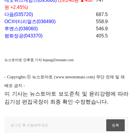
네오위즈게임즈(095660)
(19,240원 ▲460
747
원 +2.45%)
다음(035720)
687.5
OCI머티리얼즈(036490)
558.9
루멘스(038060)
546.9
평화정공(043370)
405.5
뉴스토마토 안후중 기자
hujung@etomato.com
- Copyrights ⓒ 뉴스토마토 (www.newstomato.com) 무단 전재 및 재
배포 금지 -
이 기사는 뉴스토마토 보도준칙 및 윤리강령에 따라
김기성 편집국장이 최종 확인·수정했습니다.