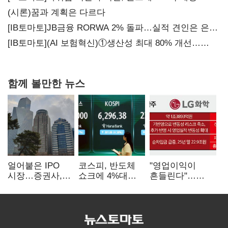
가족 지배체제 구축
(시론)꿈과 계획은 다르다
[IB토마토]JB금융 RORWA 2% 돌파…실적 견인은 은행
아닌 캐피탈
[IB토마토](AI 보험혁신)①생산성 최대 80% 개선…
현실은 '실행 격차'
함께 볼만한 뉴스
얼어붙은 IPO
코스피, 반도체
"영업이익이
시장…증권사,
쇼크에 4%대
흔들린다"…
하반기 '대어
급락…코스닥은
화학주, IFRS
전쟁' 기대
5거래일째 상승
18에 취약