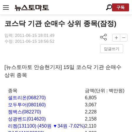
구독
코스닥 기관 순매수 상위 종목(잠정)
입력: 2011-06-15 18:01:49
수정: 2011-06-15 18:56:52
답글쓰기
[뉴스토마토 안승현기자] 15일 코스닥 기관 순매수
상위 종목
종목
금액(단위 : 백만원)
셀트리온(068270)
6,805
모두투어(080160)
3,067
젬백스(082270)
2,228
성광벤드(014620)
2,158
리켐(131100)
(450원 ▼34원 -7.02%)
2,110