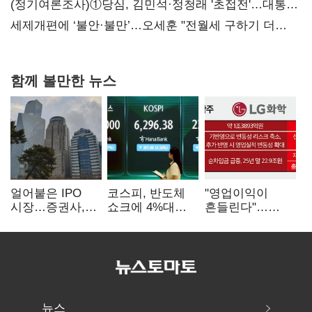
(정기여론조사)①당심, 김민석·정청래 '초접전'…대통령
지지도 '50% 아래로'(종합)
세제개편에 ‘불안·불만’…오세훈 "전월세 구하기 더
힘들어질 것"
함께 볼만한 뉴스
얼어붙은 IPO
코스피, 반도체
"영업이익이
시장…증권사,
쇼크에 4%대
흔들린다"…
하반기 '대어
급락…코스닥은
화학주, IFRS
전쟁' 기대
5거래일째 상승
18에 취약
뉴스