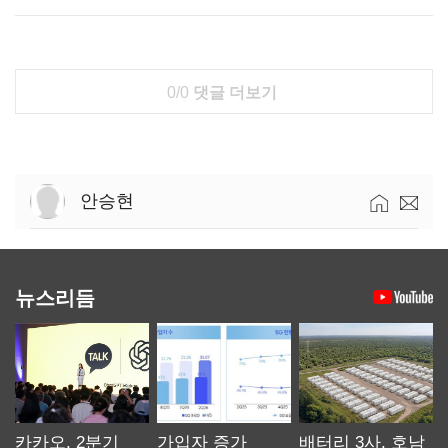
0/0
댓글 더보기
안승현
뉴스리듬
카카오, 2분기
가입자 증가
배터리 3사, 호남