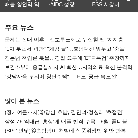
매출·영업익 역대
·AIDC 성장…
ESS 시장서
최대…에이전트
SKT 2분기 성장
‘격돌’
AI 수익화 관건
본궤도
주요 뉴스
문제는 전대 이후…선호투표제로 뒤집힐 땐 '지지층
불복'
"1차 투표서 과반" "게임 끝"…호남대전 앞두고 '충돌'
김용범 책임론 봇물…경질 요구에 'ETF 특검' 주장까지
보건소부터 응급실까지 AI 확산…지역의료 혁신 본격화
"강남사옥 부지에 청년주택"…LH도 '공급 속도전'
많이 본 뉴스
(정기여론조사)②당심·호남, 김민석-정청래 '초접전'
삼성 Z8 역대급 ‘흥행’에 애플 반격 주목…9월 ‘폴더블
대전’
(SPC 민낯)④솜방망이 처벌에 식품위생법 위반 반복