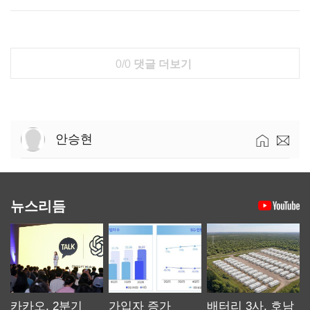
0/0
댓글 더보기
안승현
뉴스리듬
카카오, 2분기
가입자 증가
배터리 3사, 호남