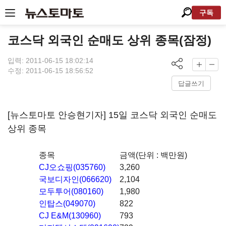
구독
코스닥 외국인 순매도 상위 종목(잠정)
입력: 2011-06-15 18:02:14
수정: 2011-06-15 18:56:52
답글쓰기
[뉴스토마토 안승현기자] 15일 코스닥 외국인 순매도
상위 종목
종목
금액(단위 : 백만원)
CJ오쇼핑(035760)
3,260
국보디자인(066620)
2,104
모두투어(080160)
1,980
인탑스(049070)
822
CJ E&M(130960)
793