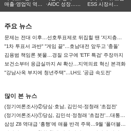
매출·영업익 역대
·AIDC 성장…
ESS 시장서
최대…에이전트
SKT 2분기 성장
‘격돌’
AI 수익화 관건
본궤도
주요 뉴스
문제는 전대 이후…선호투표제로 뒤집힐 땐 '지지층
불복'
"1차 투표서 과반" "게임 끝"…호남대전 앞두고 '충돌'
김용범 책임론 봇물…경질 요구에 'ETF 특검' 주장까지
보건소부터 응급실까지 AI 확산…지역의료 혁신 본격화
"강남사옥 부지에 청년주택"…LH도 '공급 속도전'
많이 본 뉴스
(정기여론조사)②당심·호남, 김민석-정청래 '초접전'
(정기여론조사)①당심, 김민석·정청래 '초접전'…대통령
지지도 '50% 아래로'(종합)
삼성 Z8 역대급 ‘흥행’에 애플 반격 주목…9월 ‘폴더블