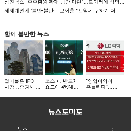
대전’
삼전닉스 “주주환원 확대 방안 마련”…로이터에 성명
보내
세제개편에 ‘불안·불만’…오세훈 "전월세 구하기 더
힘들어질 것"
함께 볼만한 뉴스
얼어붙은 IPO
코스피, 반도체
"영업이익이
시장…증권사,
쇼크에 4%대
흔들린다"…
하반기 '대어
급락…코스닥은
화학주, IFRS
전쟁' 기대
5거래일째 상승
18에 취약
뉴스