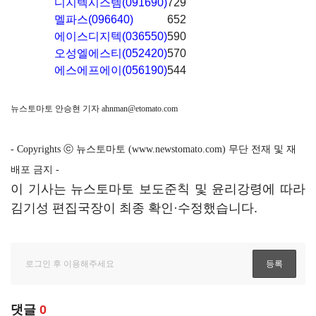
디지텍시스템(091690)
729
멜파스(096640)
652
에이스디지텍(036550)
590
오성엘에스티(052420)
570
에스에프에이(056190)
544
뉴스토마토 안승현 기자
ahnman@etomato.com
- Copyrights ⓒ 뉴스토마토 (www.newstomato.com) 무단 전재 및 재
배포 금지 -
이 기사는 뉴스토마토 보도준칙 및 윤리강령에 따라
김기성 편집국장이 최종 확인·수정했습니다.
댓글
0