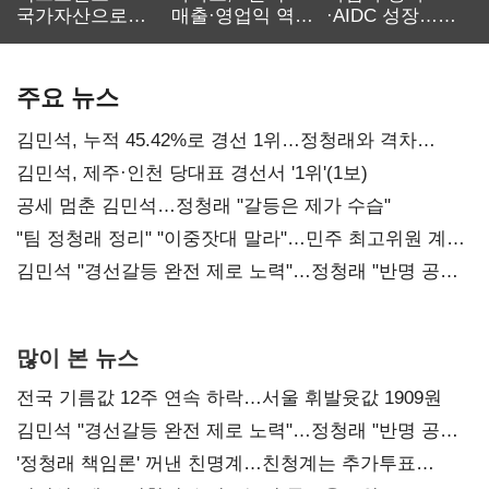
국가자산으로…'
매출·영업익 역대
·AIDC 성장…
보관·평가·처분'
최대…에이전트
SKT 2분기 성장
기준은 숙제
AI 수익화 관건
본궤도
주요 뉴스
김민석, 누적 45.42%로 경선 1위…정청래와 격차
0.86%p(2보)
김민석, 제주·인천 당대표 경선서 '1위'(1보)
공세 멈춘 김민석…정청래 "갈등은 제가 수습"
"팀 정청래 정리" "이중잣대 말라"…민주 최고위원 계파
다툼 격화
김민석 "경선갈등 완전 제로 노력"…정청래 "반명 공세
사과부터"
많이 본 뉴스
전국 기름값 12주 연속 하락…서울 휘발윳값 1909원
김민석 "경선갈등 완전 제로 노력"…정청래 "반명 공세
사과부터"
'정청래 책임론' 꺼낸 친명계…친청계는 추가투표