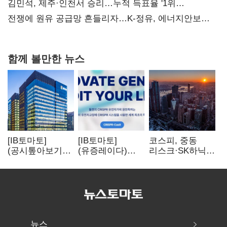
때리기
김민석, 제주·인천서 승리…누적 득표율 '1위
탈환'(종합)
전쟁에 원유 공급망 흔들리자…K-정유, 에너지안보
핵심으로 재부상
함께 볼만한 뉴스
[IB토마토]
[IB토마토]
코스피, 중동
(공시톺아보기)
(유증레이다)
리스크·SK하닉
수주 공시, 왜
툴젠, 조달액
5% 급락에
바로 매출로
3분의 1 토막…
뒷걸음
잡히지 않을까
특허소송
비용부터 챙긴다
뉴스