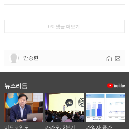
0/0
댓글 더보기
안승현
뉴스리듬
비트코인도
카카오, 2분기
가입자 증가