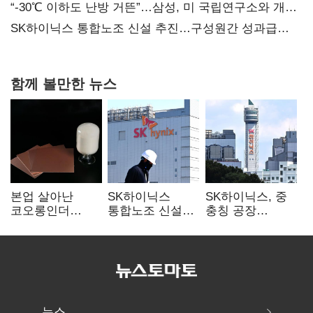
없어”
“-30℃ 이하도 난방 거뜬”…삼성, 미 국립연구소와 개발
협력
SK하이닉스 통합노조 신설 추진…구성원간 성과급
불만 확산
함께 볼만한 뉴스
본업 살아난
SK하이닉스
SK하이닉스, 중
코오롱인더
통합노조 신설
충칭 공장
·HS효성…AI·
추진…구성원간
지분매각
배터리 소재로
성과급 불만 확산
검토?…“확정된
보폭 확대
바 없어”
뉴스