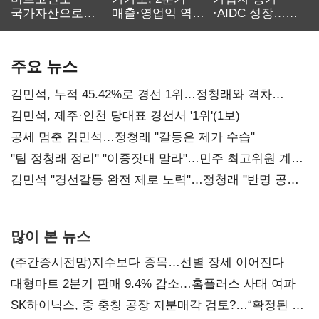
국가자산으로…'
매출·영업익 역대
·AIDC 성장…
보관·평가·처분'
최대…에이전트
SKT 2분기 성장
기준은 숙제
AI 수익화 관건
본궤도
주요 뉴스
김민석, 누적 45.42%로 경선 1위…정청래와 격차
0.86%p(2보)
김민석, 제주·인천 당대표 경선서 '1위'(1보)
공세 멈춘 김민석…정청래 "갈등은 제가 수습"
"팀 정청래 정리" "이중잣대 말라"…민주 최고위원 계파
다툼 격화
김민석 "경선갈등 완전 제로 노력"…정청래 "반명 공세
사과부터"
많이 본 뉴스
(주간증시전망)지수보다 종목…선별 장세 이어진다
대형마트 2분기 판매 9.4% 감소…홈플러스 사태 여파
SK하이닉스, 중 충칭 공장 지분매각 검토?…“확정된 바