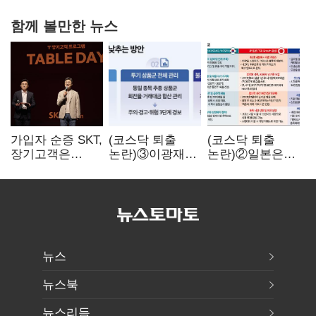
함께 볼만한 뉴스
가입자 순증 SKT,
(코스닥 퇴출
(코스닥 퇴출
장기고객은
논란)③이광재
논란)②일본은
CEO가 직접
"과속 잡더라도
5년
챙긴다
자동차 없애지는
기다려주는데
말아야"
우리는 당장
퇴출?…
시간만으론
부족한 코스닥
구하기
뉴스
뉴스북
뉴스리듬