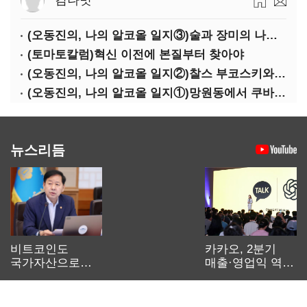
김나볏
(오동진의, 나의 알코올 일지③)술과 장미의 나날, 그때나 지금이나
(토마토칼럼)혁신 이전에 본질부터 찾아야
(오동진의, 나의 알코올 일지②)찰스 부코스키와 마사유키, 비 오는 날 술 마시기
(오동진의, 나의 알코올 일지①)망원동에서 쿠바와 뉴욕까지, 알코올의 기억은 흐른다
뉴스리듬
비트코인도
카카오, 2분기
국가자산으로…'
매출·영업익 역대
보관·평가·처분'
최대…에이전트
기준은 숙제
AI 수익화 관건