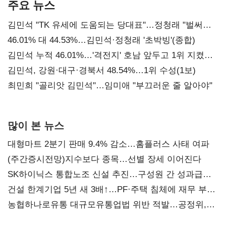
주요 뉴스
김민석 "TK 유세에 도움되는 당대표"…정청래 "벌써
대표된 양 당직 배분"
46.01% 대 44.53%…김민석·정청래 '초박빙'(종합)
김민석 누적 46.01%…'격전지' 호남 앞두고 1위 지켰다
(2보)
김민석, 강원·대구·경북서 48.54%…1위 수성(1보)
최민희 "골리앗 김민석"…임미애 "부끄러운 줄 알아야"
많이 본 뉴스
대형마트 2분기 판매 9.4% 감소…홈플러스 사태 여파
(주간증시전망)지수보다 종목…선별 장세 이어진다
SK하이닉스 통합노조 신설 추진…구성원 간 성과급
불만 확산
건설 한계기업 5년 새 3배↑…PF·주택 침체에 재무 부담
확대
농협하나로유통 대규모유통업법 위반 적발…공정위,
과징금 4억6200만원 부과