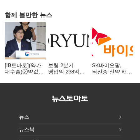
함께 볼만한 뉴스
[IB토마토](약가
보령 2분기
SK바이오팜,
대수술)②약값
영업익 238억…
뇌전증 신약 해외
깎이자 R&D부터
전년 대비 6.2%↓
흥행 발판…
축소…제약업계
차세대 신약 개발
비상경영 돌입
속도
뉴스
뉴스북