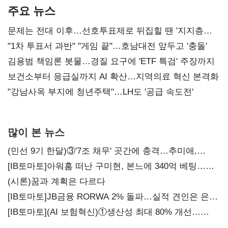
주요 뉴스
문제는 전대 이후…선호투표제로 뒤집힐 땐 '지지층
불복'
"1차 투표서 과반" "게임 끝"…호남대전 앞두고 '충돌'
김용범 책임론 봇물…경질 요구에 'ETF 특검' 주장까지
보건소부터 응급실까지 AI 확산…지역의료 혁신 본격화
"강남사옥 부지에 청년주택"…LH도 '공급 속도전'
많이 본 뉴스
(민선 9기 한달)③'7조 채무' 곳간에 충격…추미애,
20년만에 '비상재정' 선언 승부수
[IB토마토]아워홈 떠난 구미현, 본느에 340억 베팅…
가족 지배체제 구축
(시론)꿈과 계획은 다르다
[IB토마토]JB금융 RORWA 2% 돌파…실적 견인은 은행
아닌 캐피탈
[IB토마토](AI 보험혁신)①생산성 최대 80% 개선…
현실은 '실행 격차'