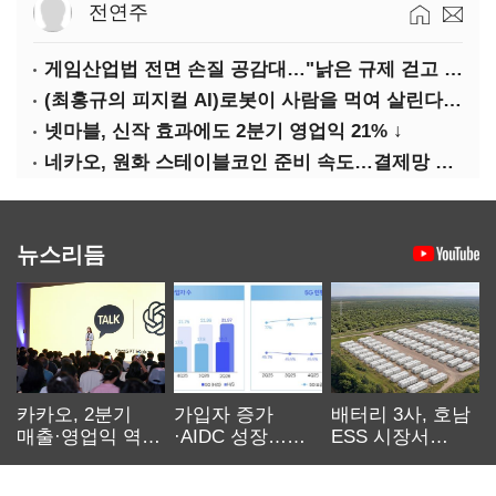
전연주
게임산업법 전면 손질 공감대…"낡은 규제 걷고 안전장치 촘촘히 해야"
(최홍규의 피지컬 AI)로봇이 사람을 먹여 살린다, 그런데 언제 먹여야 할지는 모른다
넷마블, 신작 효과에도 2분기 영업익 21% ↓
네카오, 원화 스테이블코인 준비 속도…결제망 안전장치 확보 과제
뉴스리듬
카카오, 2분기
가입자 증가
배터리 3사, 호남
매출·영업익 역대
·AIDC 성장…
ESS 시장서
최대…에이전트
SKT 2분기 성장
‘격돌’
AI 수익화 관건
본궤도