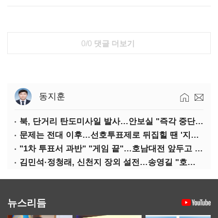
0/0
댓글 더보기
동지훈
북, 단거리 탄도미사일 발사…안보실 "즉각 중단 촉구"
문제는 전대 이후…선호투표제로 뒤집힐 땐 '지지층 불복'
"1차 투표서 과반" "게임 끝"…호남대전 앞두고 '충돌'
김민석·정청래, 신천지 장외 설전…송영길 "호남 계몽 규탄"
뉴스리듬