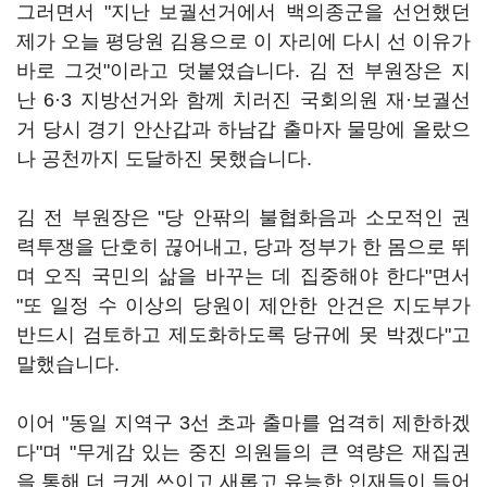
그러면서 "지난 보궐선거에서 백의종군을 선언했던
제가 오늘 평당원 김용으로 이 자리에 다시 선 이유가
바로 그것"이라고 덧붙였습니다. 김 전 부원장은 지
난 6·3 지방선거와 함께 치러진 국회의원 재·보궐선
거 당시 경기 안산갑과 하남갑 출마자 물망에 올랐으
나 공천까지 도달하진 못했습니다.
김 전 부원장은 "당 안팎의 불협화음과 소모적인 권
력투쟁을 단호히 끊어내고, 당과 정부가 한 몸으로 뛰
며 오직 국민의 삶을 바꾸는 데 집중해야 한다"면서
"또 일정 수 이상의 당원이 제안한 안건은 지도부가
반드시 검토하고 제도화하도록 당규에 못 박겠다"고
말했습니다.
이어 "동일 지역구 3선 초과 출마를 엄격히 제한하겠
다"며 "무게감 있는 중진 의원들의 큰 역량은 재집권
을 통해 더 크게 쓰이고 새롭고 유능한 인재들이 들어