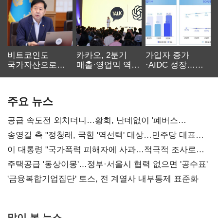
비트코인도
카카오, 2분기
가입자 증가
국가자산으로…'
매출·영업익 역대
·AIDC 성장…
보관·평가·처분'
최대…에이전트
SKT 2분기 성장
기준은 숙제
AI 수익화 관건
본궤도
주요 뉴스
공급 속도전 외치더니…황희, 난데없이 '폐버스
리모델링' 제안
송영길 측 "정청래, 국힘 '역선택' 대상…민주당 대표로
총선 지휘 못해"
이 대통령 "국가폭력 피해자에 사과…적극적 조사로
진실 밝혀야"
주택공급 '동상이몽'…정부·서울시 협력 없으면 '공수표'
'금융복합기업집단' 토스, 전 계열사 내부통제 표준화
많이 본 뉴스