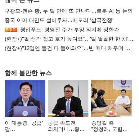
구광모-젠슨 황, 두 달 만에 또 만난다…로봇·AI 등 논의
중국 이어 대만도 설비투자…메모리 ‘삼국전쟁’
윙입푸드, 경영진 주가 부양 의지에 상한가
(현장+)"팔 생각 접고 호가 높여요"…'덜 똘똘한 한 채'
20억 키맞추기
(현장+)"12일엔 물건 다 들어와요"…빈 매대 채우며 문
연 홈플러스
함께 볼만한 뉴스
이 대통령, '공급'
공급 속도전
송영길 측
팔
외치더니…황희,
"정청래, 국힘
걷어붙였는데…
난데없이 '폐버스
'역선택' 대상…