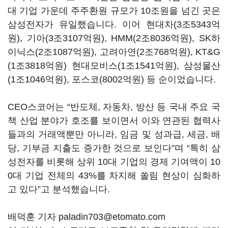
대 기업 가운데 주주환원 규모가
10
조원을 넘긴 곳은
삼성전자가 유일했습니다
.
이어 현대차
(3
조
5343
억
원
),
기아
(3
조
3107
억원
), HMM(2
조
8036
억원
), SK
하
이닉스
(2
조
1087
억원
),
고려아연
(2
조
768
억원
), KT&G
(1
조
3818
억원
)
현대모비스
(1
조
1541
억원
),
삼성물산
(1
조
1046
억원
),
포스코
(8002
억원
)
등 순이었습니다
.
CEO
스코어는
“
반도체
,
자동차
,
방산 등 국내 주요 국
책 산업 분야가 호조를 보이면서 이와 연관된 협력사
들과의 거래액뿐만 아니라
,
임금 및 성과급
,
세금
,
배
당
,
기부금 지출도 증가한 것으로 보인다
”
며
“
특히 삼
성전자를 비롯해 상위
10
대 기업의 경제 기여액이
10
0
대 기업 전체의
43%
를 차지해 쏠림 현상이 심화하
고 있다
”
고 분석했습니다
.
배덕훈 기자 paladin703@etomato.com