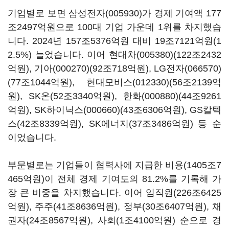
기업별로 보면
삼성전자(005930)
가 경제 기여액
177
조
2497
억원으로
100
대 기업 가운데
1
위를 차지했습
니다
. 2024
년
157
조
5376
억원 대비
19
조
7121
억원
(1
2.5%)
늘었습니다
.
이어
현대차(005380)
(122
조
2432
억원
),
기아(000270)
(92
조
718
억원
),
LG전자(066570)
(77
조
1044
억원
),
현대모비스(012330)
(56
조
2139
억
원
), SK
온
(52
조
3340
억원
),
한화(000880)
(44
조
9261
억원
),
SK하이닉스(000660)
(43
조
6306
억원
), GS
칼텍
스
(42
조
8339
억원
), SK
에너지
(37
조
3486
억원
)
등 순
이었습니다
.
부문별로는 기업들이 협력사에 지급한 비용
(1405
조
7
465
억원
)
이 전체 경제 기여도의
81.2%
를 기록해 가
장 큰 비중을 차지했습니다
.
이어 임직원
(226
조
6425
억원
),
주주
(41
조
8636
억원
),
정부
(30
조
6407
억원
),
채
권자
(24
조
8567
억원
),
사회
(1
조
4100
억원
)
순으로 경