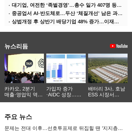
대기업, 여전한 ‘족벌경영’…총수 일가 407명 등기임원
중공업서 AI·반도체로…두산 ‘체질개선’ 남은 과제는
상법개정 후 상반기 배당기업 48% 증가…이재용 배당액 728억 1위
뉴스리듬
카카오, 2분기
가입자 증가
배터리 3사, 호남
매출·영업익 역대
·AIDC 성장…
ESS 시장서
최대…에이전트
SKT 2분기 성장
‘격돌’
AI 수익화 관건
본궤도
주요 뉴스
문제는 전대 이후…선호투표제로 뒤집힐 땐 '지지층