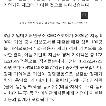
기업가치 제고에 기여한 것으로 나타났습니다
.
경기도 수원시 영통구 삼성전자 본사 모습. (사진=연합뉴스)
8
일 기업데이터연구소
CEO
스코어가
2026
년 지정
5
00
대 기업 중 사업보고서를 제출한 매출 상위
100
곳
을
대상으로
(
공기업·금융사 제외
)
경제 기여도를 조
사한 결과
,
이들 기업의 지난해 경제 기여액은 총
173
1
조
1599
억원으로 집계됐습니다
.
전년
1612
조
4722
억원보다
7.4%(118
조
6877
억원
)
증가한 규모입니다
.
경제 기여액은 기업이 경영활동으로 창출한 경제가
치의 총액을 의미합니다
.
협력사
(
거래대금
)
·임직원
(
급여 등
)
·정부
(
세금 등
)
·주주
(
배당·자사주 소각 등
)
·
사회
(
기부금
)
등 각 이해관계자들에게 기업이 지불한
비용의 합계가 포함됩니다
.