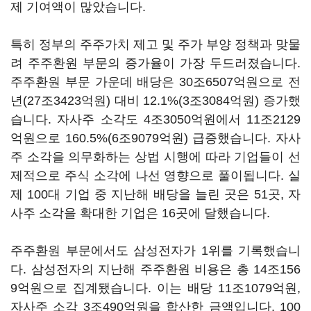
제 기여액이 많았습니다
.
특히 정부의 주주가치 제고 및 주가 부양 정책과 맞물
려 주주환원 부문의 증가율이 가장 두드러졌습니다
.
주주환원 부문 가운데 배당은
30
조
6507
억원으로 전
년
(27
조
3423
억원
)
대비
12.1%(3
조
3084
억원
)
증가했
습니다
.
자사주 소각도
4
조
3050
억원에서
11
조
2129
억원으로
160.5%(6
조
9079
억원
)
급증했습니다
. 자사
주 소각을 의무화하는 상법 시행에 따라 기업들이 선
제적으로 주식 소각에 나선 영향으로 풀이됩니다.
실
제
100
대 기업 중 지난해 배당을 늘린 곳은
51
곳
,
자
사주 소각을 확대한 기업은
16
곳에 달했습니다
.
주주환원 부문에서도 삼성전자가
1
위를 기록했습니
다
.
삼성전자의 지난해 주주환원 비용은 총
14
조
156
9
억원으로 집계됐습니다
.
이는 배당
11
조
1079
억원
,
자사주 소각
3
조
490
억원을 합산한 금액입니다
. 100