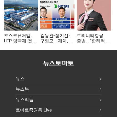
포스코퓨처엠,
김동관·정기선·
트리니티항공
LFP 양극재 첫
구형모…재계,
출범…“합리적
대규모 공급…
1980년대생
가격·기대 이상
ESS 시장 공략
전성시대
서비스로 승부”
뉴스
뉴스북
뉴스리듬
토마토증권통 Live