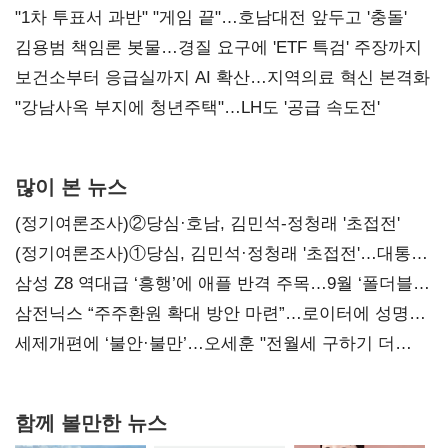
불복'
"1차 투표서 과반" "게임 끝"…호남대전 앞두고 '충돌'
김용범 책임론 봇물…경질 요구에 'ETF 특검' 주장까지
보건소부터 응급실까지 AI 확산…지역의료 혁신 본격화
"강남사옥 부지에 청년주택"…LH도 '공급 속도전'
많이 본 뉴스
(정기여론조사)②당심·호남, 김민석-정청래 '초접전'
(정기여론조사)①당심, 김민석·정청래 '초접전'…대통령
지지도 '50% 아래로'(종합)
삼성 Z8 역대급 ‘흥행’에 애플 반격 주목…9월 ‘폴더블
대전’
삼전닉스 “주주환원 확대 방안 마련”…로이터에 성명
보내
세제개편에 ‘불안·불만’…오세훈 "전월세 구하기 더
힘들어질 것"
함께 볼만한 뉴스