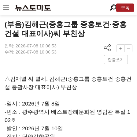
구독
(부음)김해근(중흥그룹 중흥토건·중흥
건설 대표이사)씨 부친상
입력: 2026-07-08 10:06:53
수정: 2026-07-08 10:06:53
답글쓰기
△김재열 씨 별세, 김해근(중흥그룹 중흥토건·중흥건
설 총괄사장 대표이사) 부친상
-일시 : 2026년 7월 8일
-빈소 : 광주광역시 베스트장례문화원 영림관 특실 1
02호
-발인 : 2026년 7월 10일
-장지 : 담양갑향공원