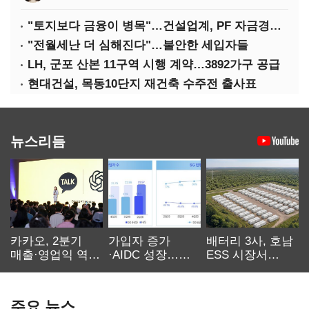
"토지보다 금융이 병목"…건설업계, PF 자금경색 해소 목소리
"전월세난 더 심해진다"…불안한 세입자들
LH, 군포 산본 11구역 시행 계약…3892가구 공급
현대건설, 목동10단지 재건축 수주전 출사표
뉴스리듬
카카오, 2분기
가입자 증가
배터리 3사, 호남
매출·영업익 역대
·AIDC 성장…
ESS 시장서
최대…에이전트
SKT 2분기 성장
‘격돌’
AI 수익화 관건
본궤도
주요 뉴스