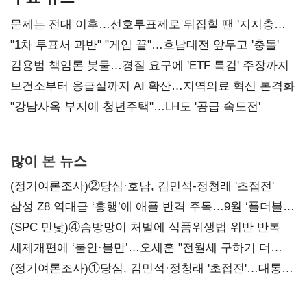
문제는 전대 이후…선호투표제로 뒤집힐 땐 '지지층
불복'
"1차 투표서 과반" "게임 끝"…호남대전 앞두고 '충돌'
김용범 책임론 봇물…경질 요구에 'ETF 특검' 주장까지
보건소부터 응급실까지 AI 확산…지역의료 혁신 본격화
"강남사옥 부지에 청년주택"…LH도 '공급 속도전'
많이 본 뉴스
(정기여론조사)②당심·호남, 김민석-정청래 '초접전'
삼성 Z8 역대급 ‘흥행’에 애플 반격 주목…9월 ‘폴더블
대전’
(SPC 민낯)④솜방망이 처벌에 식품위생법 위반 반복
세제개편에 ‘불안·불만’…오세훈 "전월세 구하기 더
힘들어질 것"
(정기여론조사)①당심, 김민석·정청래 '초접전'…대통령
지지도 '50% 아래로'(종합)