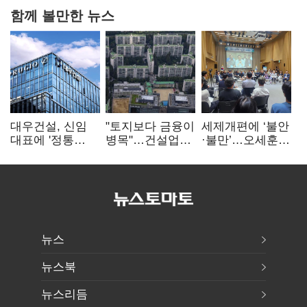
함께 볼만한 뉴스
대우건설, 신임
"토지보다 금융이
세제개편에 ‘불안
대표에 '정통
병목"…건설업계,
·불만’…오세훈
대우맨' 이강석
PF 자금경색
"전월세 구하기
부사장 내정
해소 목소리
더 힘들어질 것"
뉴스
뉴스북
뉴스리듬