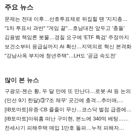
주요 뉴스
문제는 전대 이후…선호투표제로 뒤집힐 땐 '지지층
불복'
"1차 투표서 과반" "게임 끝"…호남대전 앞두고 '충돌'
김용범 책임론 봇물…경질 요구에 'ETF 특검' 주장까지
보건소부터 응급실까지 AI 확산…지역의료 혁신 본격화
"강남사옥 부지에 청년주택"…LH도 '공급 속도전'
많이 본 뉴스
구광모-젠슨 황, 두 달 만에 또 만난다…로봇·AI 등 논의
(민선 9기 한달)③'7조 채무' 곳간에 충격…추미애,
20년만에 '비상재정' 선언 승부수
[IB토마토]유증·CB 줄줄이 무산…코스닥 벌점 급증에
상폐 압박
[IB토마토]아워홈 떠난 구미현, 본느에 340억 베팅…
가족 지배체제 구축
전세사기 피해주택 매입 1만호 돌파…누적 피해자