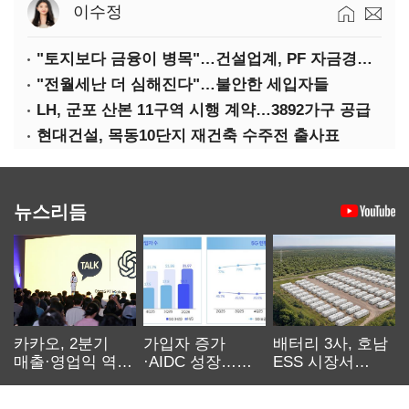
이수정
"토지보다 금융이 병목"…건설업계, PF 자금경색 해소 목소리
"전월세난 더 심해진다"…불안한 세입자들
LH, 군포 산본 11구역 시행 계약…3892가구 공급
현대건설, 목동10단지 재건축 수주전 출사표
뉴스리듬
카카오, 2분기
가입자 증가
배터리 3사, 호남
매출·영업익 역대
·AIDC 성장…
ESS 시장서
최대…에이전트
SKT 2분기 성장
‘격돌’
AI 수익화 관건
본궤도