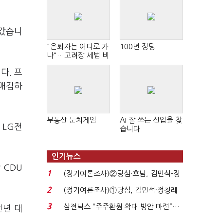
어갔습니
"은퇴자는 어디로 가
100년 정당
나"…고려장 세법 비
판 확산
다. 프
리매김하
부동산 눈치게임
AI 잘 쓰는 신입을 찾
 LG전
습니다
인기뉴스
 CDU
1
(정기여론조사)②당심·호남, 김민석-정
청래 '초접전'...
2
(정기여론조사)①당심, 김민석·정청래
'초접전'…대통령 ...
3
삼전닉스 “주주환원 확대 방안 마련”…
전년 대