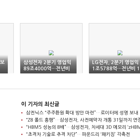
로보
삼성전자 2분기 영업익
LG전자, 2분기 영업익
89조4000억…전년비
1조5788억…전년비 1
늘
1810% ↑
46.9%↑
이 기자의 최신글
삼전닉스 “주주환원 확대 방안 마련”…로이터에 성명 보내
“Z8 폴드 흥행”…삼성전자, 사전예약자 개통 31일까지 연
“HBM5 성능의 8배”…삼성전자, 차세대 3D 메모리 ‘zHBM
“초격차 기술로 추격 차단”…파운드리 ‘패키징’ 각축전