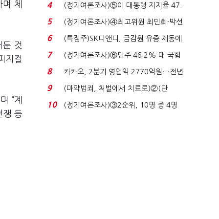
로이터에 성명...
하며 체
4
(정기여론조사)⑤이 대통령 지지율 47.
7%…일주일 만에 ...
5
(정기여론조사)④최고위원 최민희·박선
원 '양강'…서미...
6
(특징주)SK디앤디, 금감원 유증 제동에
거둔 것
장 초반 상한가...
7
(정기여론조사)⑥민주 46.2% 대 국힘
 피지컬
31.0%…오차범위 밖 ...
8
카카오, 2분기 영업익 2770억원…전년
비 36% 증가...
9
(마약범죄, 처벌에서 치료로)②(단
며 “계
독)"마약은 전염병…여성...
10
(정기여론조사)③2순위, 10명 중 4명
전쟁 등
'송영길'…정청래 '한 ...