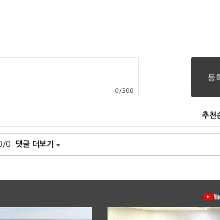
0
/
300
추천
0/0
댓글 더보기