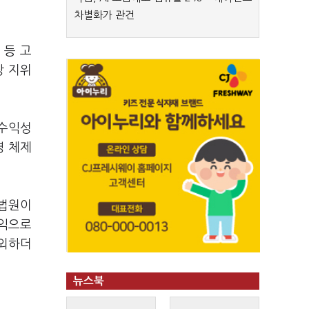
차별화가 관건
 등 고
장 지위
 수익성
영 체제
대법원이
수익으로
제외하더
뉴스북