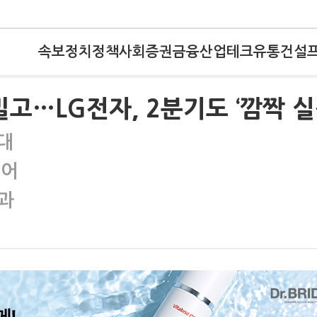
속보
정치
정책
사회
증권
금융
산업
테크
유통
건설
고…LG전자, 2분기도 ‘깜짝 실
대
넘어
과