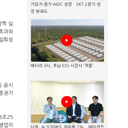
가입자 증가·AIDC 성장…SKT 2분기 성
장 본궤도
깜짝 실
 효과와
 일회성
배터리 3사, 호남 ESS 시장서 ‘격돌’
일 공시
 증권가
3조25
 영업이
다음, AI 도입에도 점유율 2%…에이전트