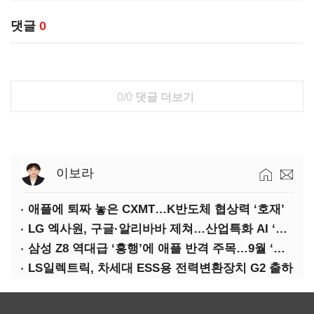
댓글
0
0/0
댓글 더보기
이보라
애플에 퇴짜 놓은 CXMT…K반도체 협상력 ‘호재’
LG 엑사원, 구글·알리바바 제쳐…산업특화 AI ‘속도’
삼성 Z8 역대급 ‘흥행’에 애플 반격 주목…9월 ‘폴더블 대전’
LS일렉트릭, 차세대 ESS용 전력변환장치 G2 출하