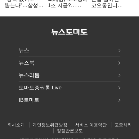
뽑는다”…삼성
1조 지급?…
코오롱인더
·TSMC, 미
재상고 여부 주목
·HS효성…AI·
반도체 인재
배터리 소재로
쟁탈전
보폭 확대
뉴스
뉴스북
뉴스리듬
토마토증권통 Live
IB토마토
회사소개
개인정보취급방침
서비스 이용약관
고충처리
정정반론보도