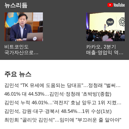
뉴스리듬
비트코인도
카카오, 2분기
국가자산으로…'
매출·영업익 역대
보관·평가·처분'
최대…에이전트
기준은 숙제
AI 수익화 관건
주요 뉴스
김민석 "TK 유세에 도움되는 당대표"…정청래 "벌써
대표된 양 당직 배분"
46.01% 대 44.53%…김민석·정청래 '초박빙'(종합)
김민석 누적 46.01%…'격전지' 호남 앞두고 1위 지켰다
(2보)
김민석, 강원·대구·경북서 48.54%…1위 수성(1보)
최민희 "골리앗 김민석"…임미애 "부끄러운 줄 알아야"