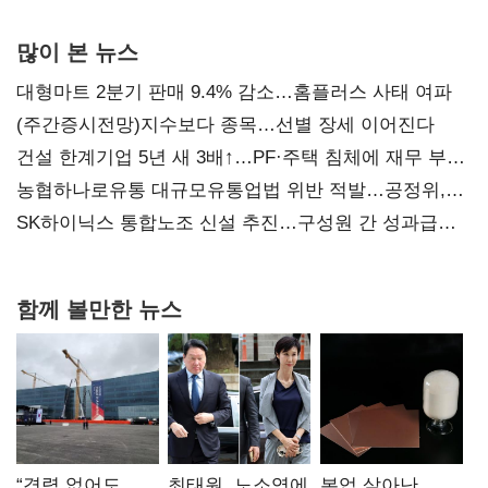
많이 본 뉴스
대형마트 2분기 판매 9.4% 감소…홈플러스 사태 여파
(주간증시전망)지수보다 종목…선별 장세 이어진다
건설 한계기업 5년 새 3배↑…PF·주택 침체에 재무 부담
확대
농협하나로유통 대규모유통업법 위반 적발…공정위,
과징금 4억6200만원 부과
SK하이닉스 통합노조 신설 추진…구성원 간 성과급
불만 확산
함께 볼만한 뉴스
“경력 없어도
최태원, 노소영에
본업 살아난