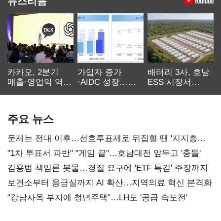
뉴스리듬
카카오, 2분기
가입자 증가
배터리 3사, 호남
매출·영업익 역대
·AIDC 성장…
ESS 시장서
최대…에이전트
SKT 2분기 성장
‘격돌’
AI 수익화 관건
본궤도
주요 뉴스
문제는 전대 이후…선호투표제로 뒤집힐 땐 '지지층
불복'
"1차 투표서 과반" "게임 끝"…호남대전 앞두고 '충돌'
김용범 책임론 봇물…경질 요구에 'ETF 특검' 주장까지
보건소부터 응급실까지 AI 확산…지역의료 혁신 본격화
"강남사옥 부지에 청년주택"…LH도 '공급 속도전'