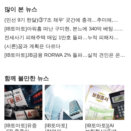
많이 본 뉴스
(민선 9기 한달)③'7조 채무' 곳간에 충격…추미애,
20년만에 '비상재정' 선언 승부수
[IB토마토]아워홈 떠난 구미현, 본느에 340억 베팅…
가족 지배체제 구축
전세사기 피해주택 매입 1만호 돌파…누적 피해자
4만278명
(시론)꿈과 계획은 다르다
[IB토마토]JB금융 RORWA 2% 돌파…실적 견인은 은행
아닌 캐피탈
함께 볼만한 뉴스
[IB토마토]유증
[IB토마토]
[IB토마토](AI