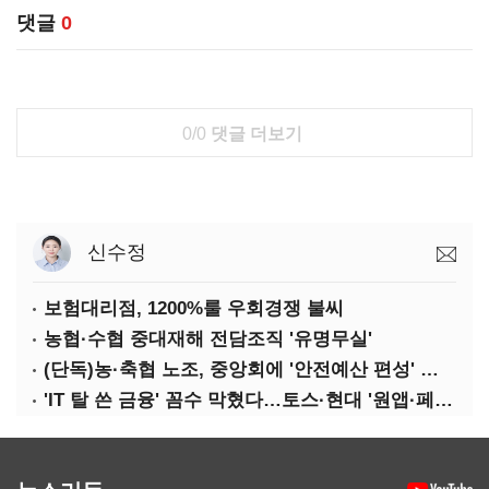
댓글
0
0/0
댓글 더보기
신수정
보험대리점, 1200%룰 우회경쟁 불씨
농협·수협 중대재해 전담조직 '유명무실'
(단독)농·축협 노조, 중앙회에 '안전예산 편성' 요구
'IT 탈 쓴 금융' 꼼수 막혔다…토스·현대 '원앱·페이' 전략 수정 불가피