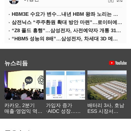
HBM3E 수요가 변수…내년 HBM 왕좌 노리는 삼성
삼전닉스 “주주환원 확대 방안 마련”…로이터에 성명 보내
“Z8 폴드 흥행”…삼성전자, 사전예약자 개통 31일까지 연장
“HBM5 성능의 8배”…삼성전자, 차세대 3D 메모리 ‘zHBM’ 공개
뉴스리듬
카카오, 2분기
가입자 증가
배터리 3사, 호남
매출·영업익 역대
·AIDC 성장…
ESS 시장서
최대…에이전트
SKT 2분기 성장
‘격돌’
AI 수익화 관건
본궤도