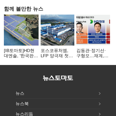
함께 볼만한 뉴스
[IB토마토]HD현
포스코퓨처엠,
김동관·정기선·
대엔솔, '한국판
LFP 양극재 첫
구형모…재계,
IRA' 수혜 부상…
대규모 공급…
1980년대생
세액공제 선택이
ESS 시장 공략
전성시대
변수
뉴스
뉴스북
뉴스리듬