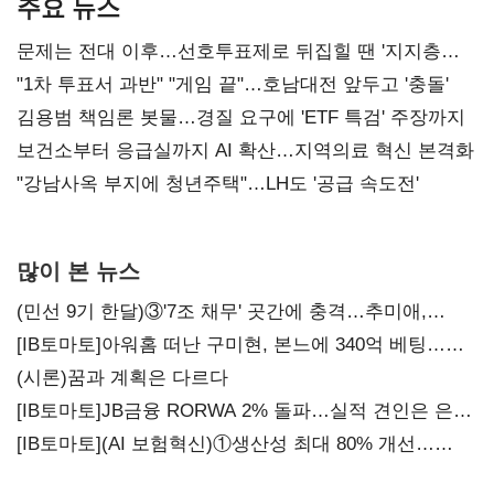
주요 뉴스
문제는 전대 이후…선호투표제로 뒤집힐 땐 '지지층
불복'
"1차 투표서 과반" "게임 끝"…호남대전 앞두고 '충돌'
김용범 책임론 봇물…경질 요구에 'ETF 특검' 주장까지
보건소부터 응급실까지 AI 확산…지역의료 혁신 본격화
"강남사옥 부지에 청년주택"…LH도 '공급 속도전'
많이 본 뉴스
(민선 9기 한달)③'7조 채무' 곳간에 충격…추미애,
20년만에 '비상재정' 선언 승부수
[IB토마토]아워홈 떠난 구미현, 본느에 340억 베팅…
가족 지배체제 구축
(시론)꿈과 계획은 다르다
[IB토마토]JB금융 RORWA 2% 돌파…실적 견인은 은행
아닌 캐피탈
[IB토마토](AI 보험혁신)①생산성 최대 80% 개선…
현실은 '실행 격차'