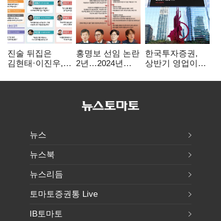
진술 뒤집은
홍명보 선임 논란
한국투자증권,
김현태·이진우,
2년…2024년
상반기 영업이익
박안수는 "국가에
파동부터 소환·
2조1701억 원…
헌신"…법정서
압색까지
전년비 89.1%↑
드러난 군
수뇌부의 민낯
뉴스
뉴스북
뉴스리듬
토마토증권통 Live
IB토마토