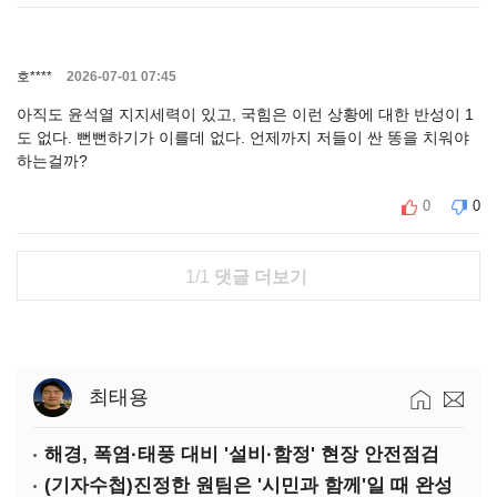
호****
2026-07-01 07:45
아직도 윤석열 지지세력이 있고, 국힘은 이런 상황에 대한 반성이 1
도 없다. 뻔뻔하기가 이를데 없다. 언제까지 저들이 싼 똥을 치워야
하는걸까?
0
0
1/1
댓글 더보기
최태용
해경, 폭염·태풍 대비 '설비·함정' 현장 안전점검
(기자수첩)진정한 원팀은 '시민과 함께'일 때 완성