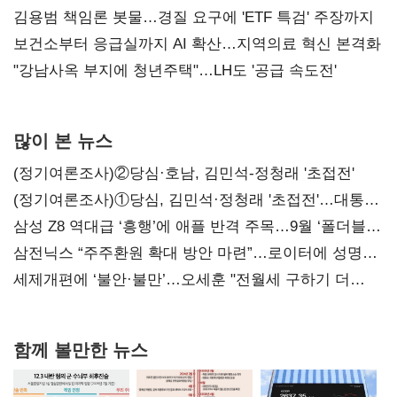
김용범 책임론 봇물…경질 요구에 'ETF 특검' 주장까지
보건소부터 응급실까지 AI 확산…지역의료 혁신 본격화
"강남사옥 부지에 청년주택"…LH도 '공급 속도전'
많이 본 뉴스
(정기여론조사)②당심·호남, 김민석-정청래 '초접전'
(정기여론조사)①당심, 김민석·정청래 '초접전'…대통령
지지도 '50% 아래로'(종합)
삼성 Z8 역대급 ‘흥행’에 애플 반격 주목…9월 ‘폴더블
대전’
삼전닉스 “주주환원 확대 방안 마련”…로이터에 성명
보내
세제개편에 ‘불안·불만’…오세훈 "전월세 구하기 더
힘들어질 것"
함께 볼만한 뉴스