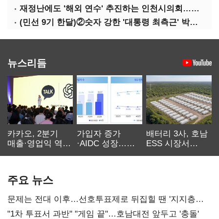
재정난에도 '해외 연수' 추진하는 인천시의회…경기·부산은 중단
(민선 9기 한달)②숫자 강한 '대통령 최측근' 박찬대…시험대 오른 인천행정
뉴스리듬
카카오, 2분기
가입자 증가
배터리 3사, 호남
매출·영업익 역대
·AIDC 성장…
ESS 시장서
최대…에이전트
SKT 2분기 성장
‘격돌’
AI 수익화 관건
본궤도
주요 뉴스
문제는 전대 이후…선호투표제로 뒤집힐 땐 '지지층
불복'
"1차 투표서 과반" "게임 끝"…호남대전 앞두고 '충돌'