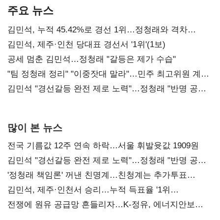
주요 뉴스
김민석, 누적 45.42%로 경선 1위…정청래와 격차
0.86%p(2보)
김민석, 제주·인천 당대표 경선서 '1위'(1보)
공세 멈춘 김민석…정청래 "갈등은 제가 수습"
"팀 정청래 정리" "이중잣대 말라"…민주 최고위원 계파
다툼 격화
김민석 "경선갈등 완전 제로 노력"…정청래 "반명 공세
사과부터"
많이 본 뉴스
전국 기름값 12주 연속 하락…서울 휘발윳값 1909원
김민석 "경선갈등 완전 제로 노력"…정청래 "반명 공세
사과부터"
'정청래 책임론' 꺼낸 친명계…친청계는 추가투표
때리기
김민석, 제주·인천서 승리…누적 득표율 '1위
탈환'(종합)
전쟁에 원유 공급망 흔들리자…K-정유, 에너지안보
핵심으로 재부상