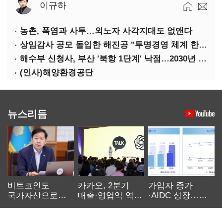
이규하
농촌, 폭염과 사투…외노자 사각지대도 없앤다
상임감사 공모 돌입한 해진공 "투명경영 체계 한층 강화"
해수부 신청사, 부산 '북항 1단계' 낙점…2030년 완공 목표
(인사)해양환경공단
뉴스리듬
비트코인도
카카오, 2분기
가입자 증가
국가자산으로…'
매출·영업익 역대
·AIDC 성장…
보관·평가·처분'
최대…에이전트
SKT 2분기 성장
기준은 숙제
AI 수익화 관건
본궤도