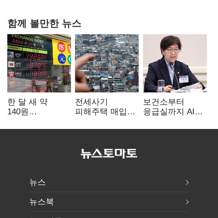
함께 볼만한 뉴스
한 달 새 약
전세사기
보건소부터
140원
피해주택 매입
응급실까지 AI
급락…'역대급
1만호 돌파…
확산…지역의료
엔저'에 원화
누적 피해자
혁신 본격화
변곡점
4만278명
뉴스
뉴스북