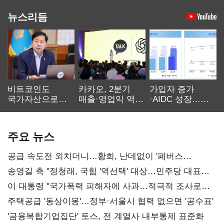
뉴스리듬
비트코인도
카카오, 2분기
가입자 증가
국가자산으로…'
매출·영업익 역대
·AIDC 성장…
보관·평가·처분'
최대…에이전트
SKT 2분기 성장
기준은 숙제
AI 수익화 관건
본궤도
주요 뉴스
공급 속도전 외치더니…황희, 난데없이 '폐버스
리모델링' 제안
송영길 측 "정청래, 국힘 '역선택' 대상…민주당 대표로
총선 지휘 못해"
이 대통령 "국가폭력 피해자에 사과…적극적 조사로
진실 밝혀야"
주택공급 '동상이몽'…정부·서울시 협력 없으면 '공수표'
'금융복합기업집단' 토스, 전 계열사 내부통제 표준화