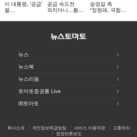
이 대통령, '공급'
공급 속도전
송영길 측
팔
외치더니…황희,
"정청래, 국힘
걷어붙였는데…
난데없이 '폐버스
'역선택' 대상…
여 내부선
리모델링' 제안
민주당 대표로
'부동산
총선 지휘 못해"
망언'(종합)
뉴스
뉴스북
뉴스리듬
토마토증권통 Live
IB토마토
회사소개
개인정보취급방침
서비스 이용약관
고충처리
정정반론보도