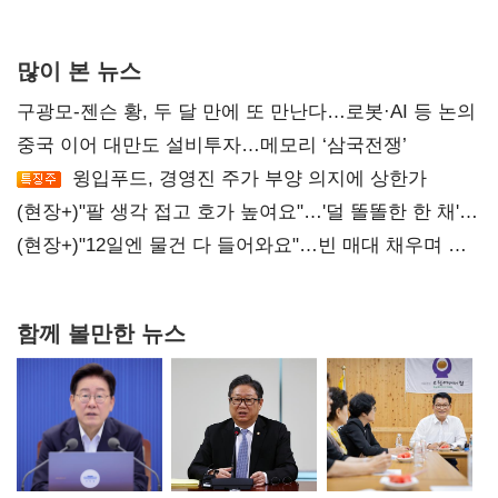
많이 본 뉴스
구광모-젠슨 황, 두 달 만에 또 만난다…로봇·AI 등 논의
중국 이어 대만도 설비투자…메모리 ‘삼국전쟁’
윙입푸드, 경영진 주가 부양 의지에 상한가
(현장+)"팔 생각 접고 호가 높여요"…'덜 똘똘한 한 채'
20억 키맞추기
(현장+)"12일엔 물건 다 들어와요"…빈 매대 채우며 문
연 홈플러스
함께 볼만한 뉴스