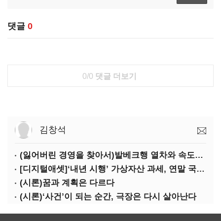
댓글
0
0/0
댓글 더보기
김창석
(잃어버린 경영을 찾아서)발베크행 열차와 속도의 환상: 디지털 전환과 물류 혁신의 포용적 노동 전략
[디지털애셋]‘내년 시행’ 가상자산 과세, 연말 국회 문턱 넘을까
(시론)꿈과 계획은 다르다
(시론)‘사건’이 되는 순간, 극장은 다시 살아난다