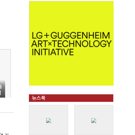
축
적
뉴스북