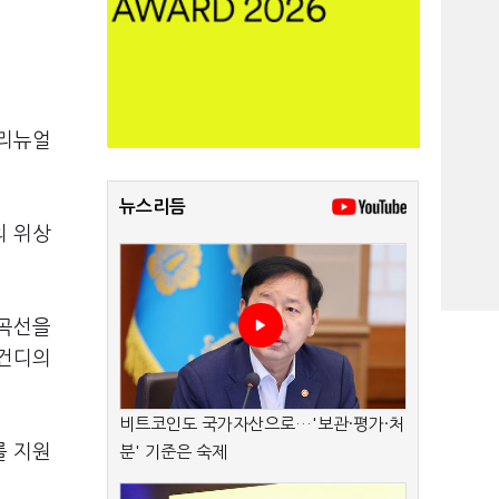
 리뉴얼
뉴스리듬
의 위상
 곡선을
버건디의
비트코인도 국가자산으로…'보관·평가·처
를 지원
분' 기준은 숙제