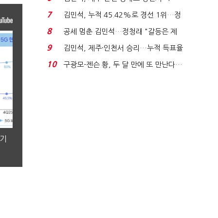
위'(1보)...
7
김민석, 누적 45.42%로 경선 1위…정
청래와 격차 0.86%p(...
8
공세 멈춘 김민석…정청래 "갈등은 제
가 수습"
9
김민석, 제주·인천서 승리…누적 득표율
'1위 탈환'(종합)...
10
구광모-젠슨 황, 두 달 만에 또 만난다…
로봇·AI 등 논...
분기