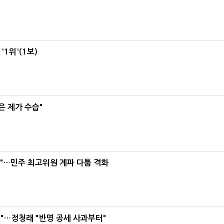
1위'(1보)
은 제가 수습"
라"…민주 최고위원 계파 다툼 격화
"…정청래 "반명 공세 사과부터"