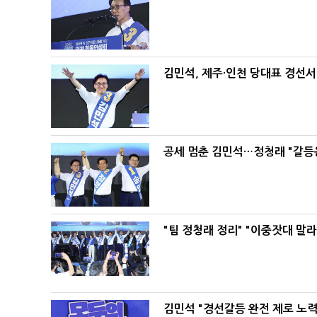
김민석, 제주·인천 당대표 경선서 '
공세 멈춘 김민석…정청래 "갈등
"팀 정청래 정리" "이중잣대 말
김민석 "경선갈등 완전 제로 노력