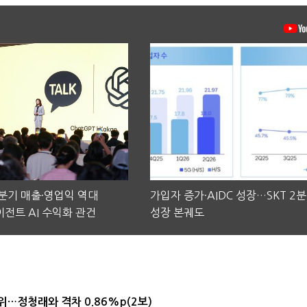
2분기 매출·영업익 역대
가입자 증가·AIDC 성장…SKT 2
전트 AI 수익화 관건
성장 본궤도
1위…정청래와 격차 0.86%p(2보)