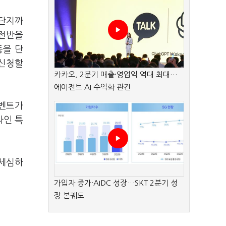
 단지까
 전반을
등을 단
 신청할
카카오, 2분기 매출·영업익 역대 최대…
에이전트 AI 수익화 관건
이벤트가
라인 특
 세심하
가입자 증가·AIDC 성장…SKT 2분기 성
장 본궤도