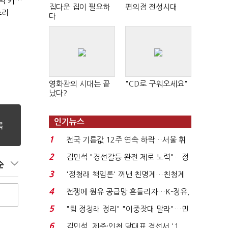
(현장+)"팔 생각 접고 호가 높여요"…'덜 똘똘한 한 채' 20억 키맞추기
집다운 집이 필요하
편의점 전성시대
소리
다
영화관의 시대는 끝
"CD로 구워오세요"
났다?
인기뉴스
1
전국 기름값 12주 연속 하락…서울 휘
발윳값 1909원...
2
김민석 "경선갈등 완전 제로 노력"…정
순
청래 "반명 공세 사...
3
'정청래 책임론' 꺼낸 친명계…친청계
는 추가투표 때리기...
4
전쟁에 원유 공급망 흔들리자…K-정유,
에너지안보 핵심...
5
"팀 정청래 정리" "이중잣대 말라"…민
주 최고위원 계파 다...
6
김민석, 제주·인천 당대표 경선서 '1