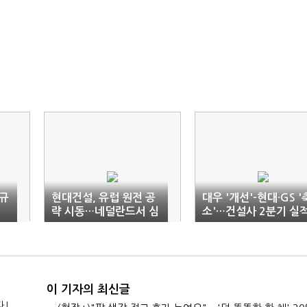
 규
현대건설, 유럽 원전 공
대우 '개선'-현대·GS '
략 시동…네덜란드서 심
소'…건설사 2분기 실
포지엄 개최
희비
이 기자의 최신글
다!