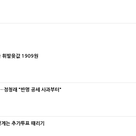
 휘발윳값 1909원
…정청래 "반명 공세 사과부터"
청계는 추가투표 때리기