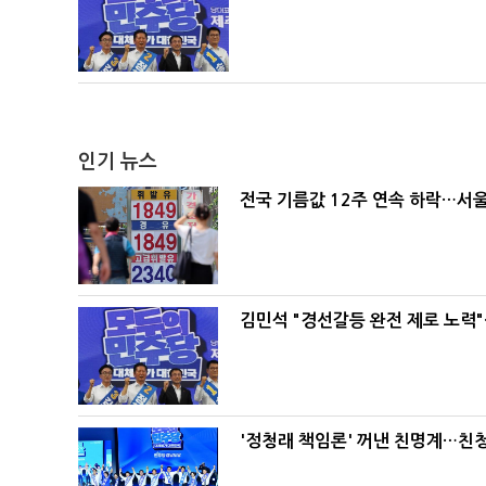
인기 뉴스
전국 기름값 12주 연속 하락…서울
김민석 "경선갈등 완전 제로 노력"
'정청래 책임론' 꺼낸 친명계…친