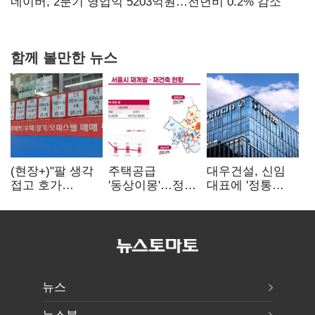
숙제
네이버, 2분기 영업익 5203억원…전년비 0.2% 감소
함께 볼만한 뉴스
(현장+)"팔 생각
주택공급
대우건설, 신임
접고 호가
'동상이몽'…정부
대표에 '정통
높여요"…'덜
·서울시 협력
대우맨' 이강석
똘똘한 한 채'
없으면 '공수표'
부사장 내정
20억 키맞추기
뉴스