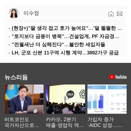
이수정
(현장+)"팔 생각 접고 호가 높여요"…'덜 똘똘한 한 채' 20억 키맞추기
"토지보다 금융이 병목"…건설업계, PF 자금경색 해소 목소리
"전월세난 더 심해진다"…불안한 세입자들
LH, 군포 산본 11구역 시행 계약…3892가구 공급
뉴스리듬
비트코인도
카카오, 2분기
가입자 증가
국가자산으로…'
매출·영업익 역대
·AIDC 성장…