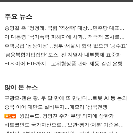
보관·평가·처분'
최대…에이전트
SKT 2분기 성장
기준은 숙제
AI 수익화 관건
본궤도
주요 뉴스
송영길 측 "정청래, 국힘 '역선택' 대상…민주당 대표로
총선 지휘 못해"
이 대통령 "국가폭력 피해자에 사과…적극적 조사로
진실 밝혀야"
주택공급 '동상이몽'…정부·서울시 협력 없으면 '공수표'
'금융복합기업집단' 토스, 전 계열사 내부통제 표준화
ELS 이어 ETF까지…고위험상품 판매 제동 걸린 은행
많이 본 뉴스
구광모-젠슨 황, 두 달 만에 또 만난다…로봇·AI 등 논의
중국 이어 대만도 설비투자…메모리 ‘삼국전쟁’
윙입푸드, 경영진 주가 부양 의지에 상한가
비트코인도 국가자산으로…'보관·평가·처분' 기준은