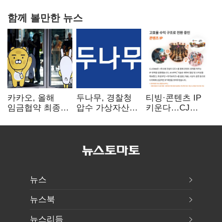
함께 볼만한 뉴스
카카오, 올해
두나무, 경찰청
티빙·콘텐츠 IP
임금협약 최종
압수 가상자산
키운다…CJ
타결…연봉 6.3%
보관 맡는다…
ENM, 하반기
인상·격려금
커스터디 사업
글로벌 확장 가속
300만원
최종 낙찰
뉴스
뉴스북
뉴스리듬