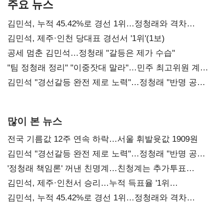
주요 뉴스
김민석, 누적 45.42%로 경선 1위…정청래와 격차
0.86%p(2보)
김민석, 제주·인천 당대표 경선서 '1위'(1보)
공세 멈춘 김민석…정청래 "갈등은 제가 수습"
"팀 정청래 정리" "이중잣대 말라"…민주 최고위원 계파
다툼 격화
김민석 "경선갈등 완전 제로 노력"…정청래 "반명 공세
사과부터"
많이 본 뉴스
전국 기름값 12주 연속 하락…서울 휘발윳값 1909원
김민석 "경선갈등 완전 제로 노력"…정청래 "반명 공세
사과부터"
'정청래 책임론' 꺼낸 친명계…친청계는 추가투표
때리기
김민석, 제주·인천서 승리…누적 득표율 '1위
탈환'(종합)
김민석, 누적 45.42%로 경선 1위…정청래와 격차
0.86%p(2보)