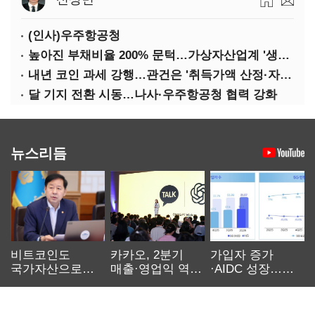
(인사)우주항공청
높아진 부채비율 200% 문턱…가상자산업계 '생존 시험대'
내년 코인 과세 강행…관건은 '취득가액 산정·자산 이동'
달 기지 전환 시동…나사·우주항공청 협력 강화
뉴스리듬
비트코인도
카카오, 2분기
가입자 증가
국가자산으로…'
매출·영업익 역대
·AIDC 성장…
보관·평가·처분'
최대…에이전트
SKT 2분기 성장
기준은 숙제
AI 수익화 관건
본궤도