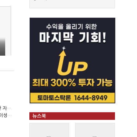
(정기여론조사)③2순위, 10명 중 4명 '송영길'…정청래 '한 자릿수'
(정기여론조사)④최고위원 최민희·박선원 '양강'…서미화·이성윤·임미애 뒤이어
뉴스북