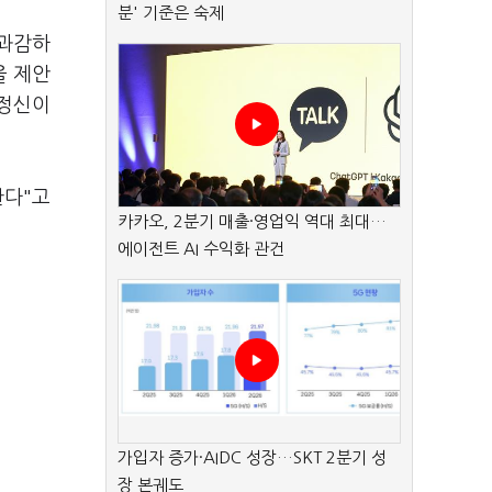
분' 기준은 숙제
 과감하
을 제안
 정신이
한다"고
카카오, 2분기 매출·영업익 역대 최대…
에이전트 AI 수익화 관건
가입자 증가·AIDC 성장…SKT 2분기 성
장 본궤도