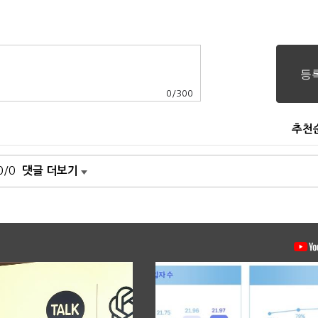
0
/
300
추천
0/0
댓글 더보기