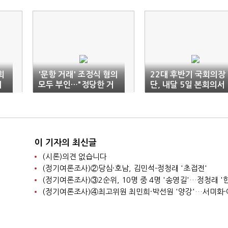
회
'문항 거래' 조정식 혐의
22대 후반기 국회의장
시
모두 부인…"정당한 거
단, 내달 5일 본회의서
래" 주장
선출
이 기자의 최신글
(시론)의견 없습니다
(정기여론조사)②당심·호남, 김민석-정청래 '초접전'