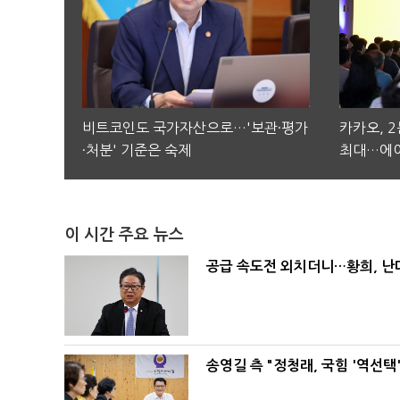
비트코인도 국가자산으로…'보관·평가
카카오, 
·처분' 기준은 숙제
최대…에이
이 시간 주요 뉴스
공급 속도전 외치더니…황희, 난
송영길 측 "정청래, 국힘 '역선