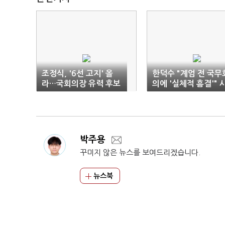
조정식, '6선 고지' 올
한덕수 "계엄 전 국무
라…국회의장 유력 후보
의에 '실체적 흠결'" 
인
박주용
꾸미지 않은 뉴스를 보여드리겠습니다.
뉴스북