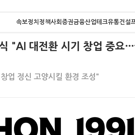
속보
정치
정책
사회
증권
금융
산업
테크
유통
건설
식 "AI 대전환 시기 창업 중요
"창업 정신 고양시킬 환경 조성"