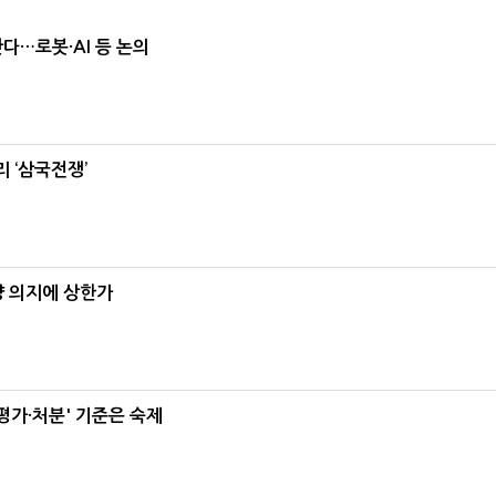
난다…로봇·AI 등 논의
 ‘삼국전쟁’
양 의지에 상한가
가·처분' 기준은 숙제