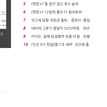
처분' 기준은 ...
5
(현장+)"팔 생각 접고 호가 높여
요"…'덜 똘똘한 한 채' 20...
6
(현장+)"12일엔 물건 다 들어와요"…
빈 매대 채우며 문 연 ...
7
국고채 담합 과징금 철퇴…증권사 '충당
금 폭탄' 우려...
8
네이버, 2분기 영업익 5203억원…전년
분기
비 0.2% 감소...
9
카카오, 올해 임금협약 최종 타결…연봉
6.3% 인상·격려...
10
(민선 9기 한달)③'7조 채무' 곳간에 충
격…추미애, 20년...