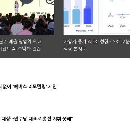
2분기 매출·영업익 역대
가입자 증가·AIDC 성장…SKT 2
전트 AI 수익화 관건
성장 본궤도
데없이 '폐버스 리모델링' 제안
택' 대상…민주당 대표로 총선 지휘 못해"