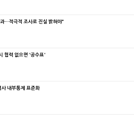
사과…적극적 조사로 진실 밝혀야"
 협력 없으면 '공수표'
계열사 내부통제 표준화