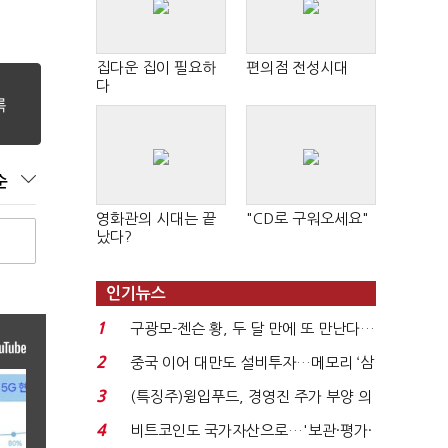
집다운 집이 필요하
편의점 전성시대
다
순
영화관의 시대는 끝
"CD로 구워오세요"
났다?
인기뉴스
1
구광모-젠슨 황, 두 달 만에 또 만난다…
로봇·AI 등 논...
2
중국 이어 대만도 설비투자…메모리 ‘삼
국전쟁’
3
(특징주)윙입푸드, 경영진 주가 부양 의
지에 상한가...
4
비트코인도 국가자산으로…'보관·평가·