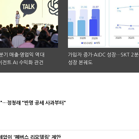
2분기 매출·영업익 역대
가입자 증가·AIDC 성장…SKT 2
전트 AI 수익화 관건
성장 본궤도
"…정청래 "반명 공세 사과부터"
데없이 '폐버스 리모델링' 제안