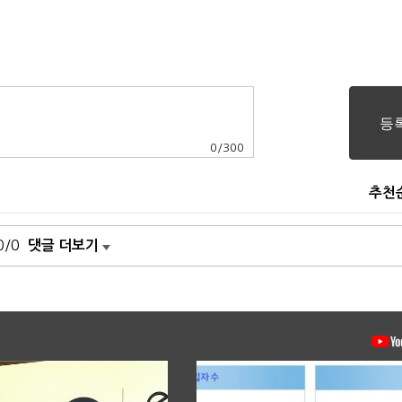
0
/
300
추천
0/0
댓글 더보기