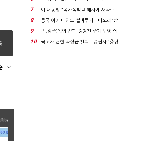
빈 매대 채우며 문 연 ...
7
이 대통령 "국가폭력 피해자에 사과…
적극적 조사로 진...
8
중국 이어 대만도 설비투자…메모리 ‘삼
국전쟁’
9
(특징주)윙입푸드, 경영진 주가 부양 의
지에 상한가...
10
국고채 담합 과징금 철퇴…증권사 '충당
금 폭탄' 우려...
순