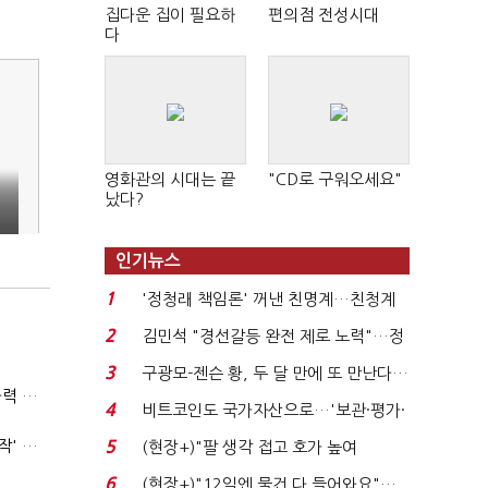
집다운 집이 필요하
편의점 전성시대
다
영화관의 시대는 끝
"CD로 구워오세요"
났다?
인기뉴스
1
'정청래 책임론' 꺼낸 친명계…친청계
는 추가투표 때리기...
2
김민석 "경선갈등 완전 제로 노력"…정
청래 "반명 공세 사...
3
구광모-젠슨 황, 두 달 만에 또 만난다…
(폴리스라인)'순환근무 방침'에 경찰은 삭발…"베테랑·수사력 보강 먼저"
로봇·AI 등 논...
4
비트코인도 국가자산으로…'보관·평가·
처분' 기준은 ...
'신림동·서현역 칼부림' 뒤엔 기동순찰대…'장윤기 은폐·조작' 후엔 내부비리수사대
5
(현장+)"팔 생각 접고 호가 높여
요"…'덜 똘똘한 한 채' 20...
6
(현장+)"12일엔 물건 다 들어와요"…