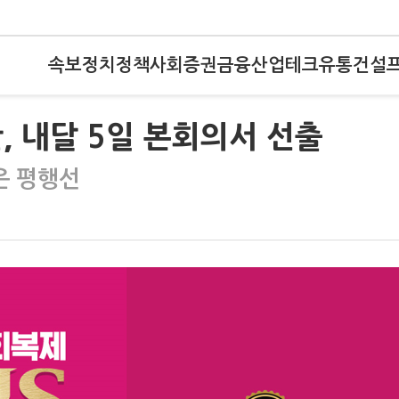
속보
정치
정책
사회
증권
금융
산업
테크
유통
건설
, 내달 5일 본회의서 선출
은 평행선