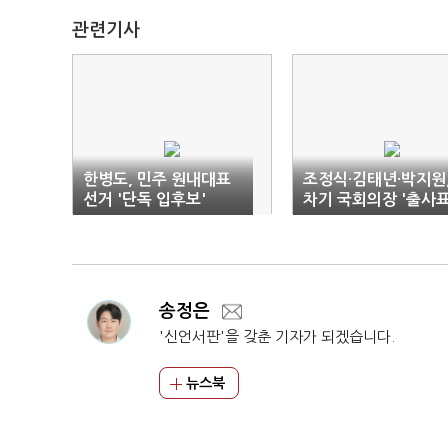
관련기사
한병도, 민주 원내대표
조정식·김태년·박지원
선거 '단독 입후보'
차기 국회의장 '출사표
송정은
'신언서판'을 갖춘 기자가 되겠습니다.
뉴스북