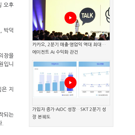
일 오후
, 박덕
카카오, 2분기 매출·영업익 역대 최대…
에이전트 AI 수익화 관건
시의장을
의원입니
힘은 지
가입자 증가·AIDC 성장…SKT 2분기 성
시작되는
장 본궤도
.