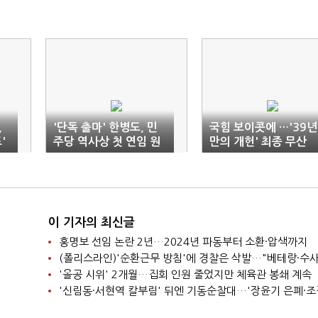
,
'단독 출마' 한병도, 민
국힘 보이콧에 …'39년
'
주당 역사상 첫 연임 원
만의 개헌' 최종 무산
내대표
이 기자의 최신글
홍명보 선임 논란 2년…2024년 파동부터 소환·압색까지
'올공 시위' 2개월…집회 인원 줄었지만 체육관 봉쇄 계속