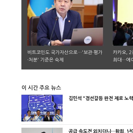
비트코인도 국가자산으로…'보관·평가
카카오, 
·처분' 기준은 숙제
최대…에이
이 시간 주요 뉴스
김민석 "경선갈등 완전 제로 노력
공급 속도전 외치더니…황희, 난