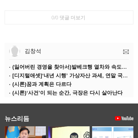
0/0
댓글 더보기
김창석
(잃어버린 경영을 찾아서)발베크행 열차와 속도의 환상: 디지털 전환과 물류 혁신의 포용적 노동 전략
[디지털애셋]‘내년 시행’ 가상자산 과세, 연말 국회 문턱 넘을까
(시론)꿈과 계획은 다르다
(시론)‘사건’이 되는 순간, 극장은 다시 살아난다
뉴스리듬