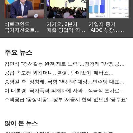
비트코인도
카카오, 2분기
가입자 증가
국가자산으로…'
매출·영업익 역대
·AIDC 성장…
보관·평가·처분'
최대…에이전트
SKT 2분기 성장
기준은 숙제
AI 수익화 관건
본궤도
주요 뉴스
김민석 "경선갈등 완전 제로 노력"…정청래 "반명 공세
사과부터"
공급 속도전 외치더니…황희, 난데없이 '폐버스
리모델링' 제안
송영길 측 "정청래, 국힘 '역선택' 대상…민주당 대표로
총선 지휘 못해"
이 대통령 "국가폭력 피해자에 사과…적극적 조사로
진실 밝혀야"
주택공급 '동상이몽'…정부·서울시 협력 없으면 '공수표'
많이 본 뉴스