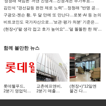
'정청래 책임론' 꺼낸 친명계…친청계는 추가투표
때리기
김민석 "경선갈등 완전 제로 노력"…정청래 "반명 공세
사과부터"
구광모-젠슨 황, 두 달 만에 또 만난다…로봇·AI 등 논의
비트코인도 국가자산으로…'보관·평가·처분' 기준은
숙제
(현장+)"팔 생각 접고 호가 높여요"…'덜 똘똘한 한 채'
20억 키맞추기
함께 볼만한 뉴스
롯데웰푸드,
교촌에프앤비,
(현장+)"12일엔
2분기 영업익
2분기 매출
물건 다
89%↑…해외
1323억원…
들어와요"…빈
사업이 실적 견인
전년보다 4.9%↑
매대 채우며 문
연 홈플러스