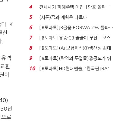
340억 베팅…가...
4
전세사기 피해주택 매입 1만호 돌파…
누적 피해자 4만2...
5
(시론)꿈과 계획은 다르다
다. K
6
[IB토마토]JB금융 RORWA 2% 돌파…
물산
실적 견인은 은행 ...
7
[IB토마토]유증·CB 줄줄이 무산…코스
.
닥 벌점 급증에 ...
8
[IB토마토](AI 보험혁신)①생산성 최대
80% 개선…현실...
 유력
9
[IB토마토](락업의 두얼굴)②공모가 뛰
자 첫날 매도…FI ...
 교환
10
[IB토마토]HD현대엔솔, '한국판 IRA'
환권이
수혜 부상…세액공...
40)
030년
식으로