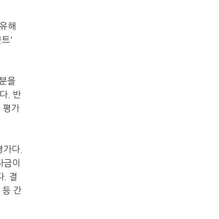
보유해
트'
지분을
다. 반
 평가
평가다.
 자금이
. 결
 등 간