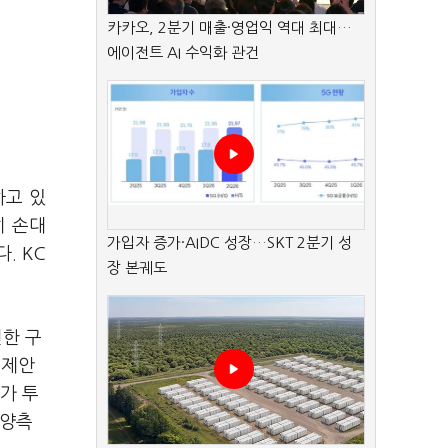
카카오, 2분기 매출·영업익 역대 최대…
에이전트 AI 수익화 관건
하고 있
히 손대
가입자 증가·AIDC 성장…SKT 2분기 성
. KC
장 본궤도
련한 구
주제안
가 투
 양측