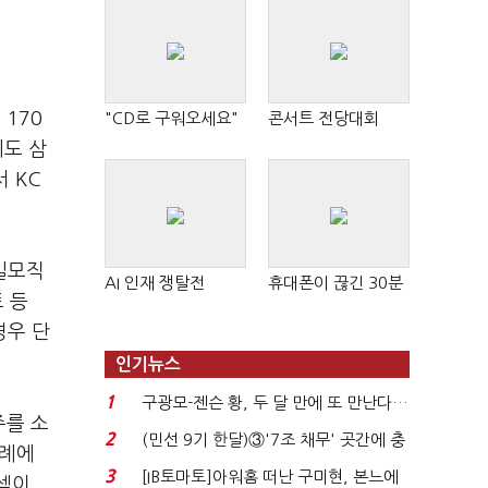
170
"CD로 구워오세요"
콘서트 전당대회
에도 삼
 KC
일모직
AI 인재 쟁탈전
휴대폰이 끊긴 30분
 등
경우 단
인기뉴스
1
구광모-젠슨 황, 두 달 만에 또 만난다…
주를 소
로봇·AI 등 논...
2
(민선 9기 한달)③'7조 채무' 곳간에 충
차례에
격…추미애, 20년...
3
[IB토마토]아워홈 떠난 구미현, 본느에
셈이