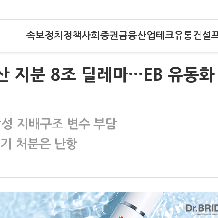
속보
정치
정책
사회
증권
금융
산업
테크
유통
건설
물산 지분 8조 딜레마…EB 유동화
성 지배구조 변수 부담
단기 처분은 난항