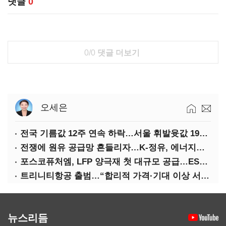
댓글
0
0/0
댓글 더보기
오세은
전국 기름값 12주 연속 하락…서울 휘발윳값 1909원
전쟁에 원유 공급망 흔들리자…K-정유, 에너지안보 핵심으로 재부상
포스코퓨처엠, LFP 양극재 첫 대규모 공급…ESS 시장 공략
트리니티항공 출범…“합리적 가격·기대 이상 서비스로 승부”
뉴스리듬