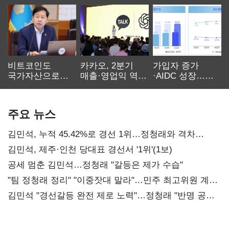
비트코인도
카카오, 2분기
가입자 증가
국가자산으로…'
매출·영업익 역대
·AIDC 성장…
보관·평가·처분'
최대…에이전트
SKT 2분기 성장
기준은 숙제
AI 수익화 관건
본궤도
주요 뉴스
김민석, 누적 45.42%로 경선 1위…정청래와 격차
0.86%p(2보)
김민석, 제주·인천 당대표 경선서 '1위'(1보)
공세 멈춘 김민석…정청래 "갈등은 제가 수습"
"팀 정청래 정리" "이중잣대 말라"…민주 최고위원 계파
다툼 격화
김민석 "경선갈등 완전 제로 노력"…정청래 "반명 공세
사과부터"