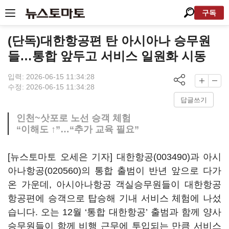
구독
(단독)대한항공편 탄 아시아나 승무원
들…통합 앞두고 서비스 일원화 시동
입력: 2026-06-15 11:34:28
수정: 2026-06-15 11:34:28
답글쓰기
인천~삿포로 노선 승객 체험
“이해도 ↑”…“추가 교육 필요”
[뉴스토마토 오세은 기자]
대한항공(003490)
과
아시
아나항공(020560)
의 통합 출범이 반년 앞으로 다가
온 가운데, 아시아나항공 객실승무원들이 대한항공
항공편에 승객으로 탑승해 기내 서비스 체험에 나섰
습니다. 오는 12월 ‘통합 대한항공’ 출범과 함께 양사
승무원들이 함께 비행 근무에 투입되는 만큼 서비스