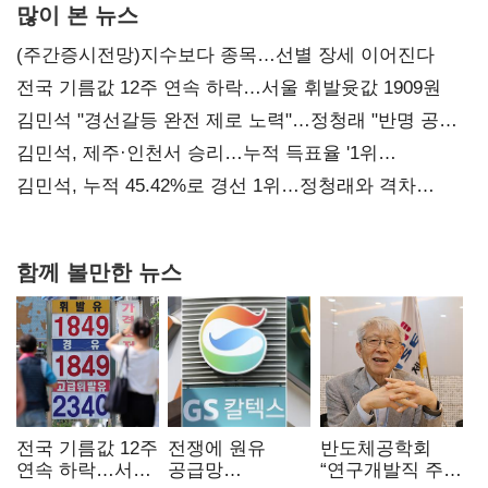
많이 본 뉴스
(주간증시전망)지수보다 종목…선별 장세 이어진다
전국 기름값 12주 연속 하락…서울 휘발윳값 1909원
김민석 "경선갈등 완전 제로 노력"…정청래 "반명 공세
사과부터"
김민석, 제주·인천서 승리…누적 득표율 '1위
탈환'(종합)
김민석, 누적 45.42%로 경선 1위…정청래와 격차
0.86%p(2보)
함께 볼만한 뉴스
전국 기름값 12주
전쟁에 원유
반도체공학회
연속 하락…서울
공급망
“연구개발직 주