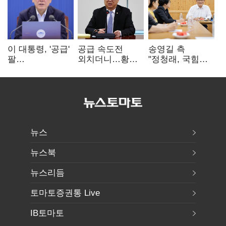
이 대통령, '공급'
공급 속도전
송영길 측
팔
외치더니…황희,
"정청래, 국힘
걷어붙였는데…
난데없이 '폐버스
'역선택' 대상…
여 내부선
리모델링' 제안
민주당 대표로
'부동산
총선 지휘 못해"
망언'(종합)
뉴스
뉴스북
뉴스리듬
토마토증권통 Live
IB토마토