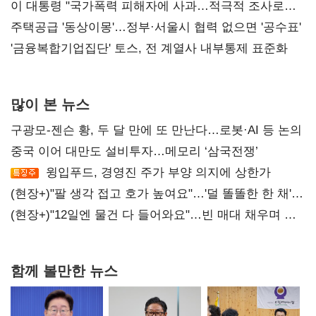
총선 지휘 못해"
이 대통령 "국가폭력 피해자에 사과…적극적 조사로
진실 밝혀야"
주택공급 '동상이몽'…정부·서울시 협력 없으면 '공수표'
'금융복합기업집단' 토스, 전 계열사 내부통제 표준화
많이 본 뉴스
구광모-젠슨 황, 두 달 만에 또 만난다…로봇·AI 등 논의
중국 이어 대만도 설비투자…메모리 ‘삼국전쟁’
윙입푸드, 경영진 주가 부양 의지에 상한가
(현장+)"팔 생각 접고 호가 높여요"…'덜 똘똘한 한 채'
20억 키맞추기
(현장+)"12일엔 물건 다 들어와요"…빈 매대 채우며 문
연 홈플러스
함께 볼만한 뉴스