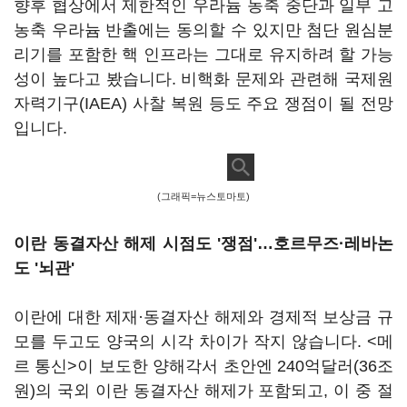
향후 협상에서 제한적인 우라늄 농축 중단과 일부 고
농축 우라늄 반출에는 동의할 수 있지만 첨단 원심분
리기를 포함한 핵 인프라는 그대로 유지하려 할 가능
성이 높다고 봤습니다. 비핵화 문제와 관련해 국제원
자력기구(IAEA) 사찰 복원 등도 주요 쟁점이 될 전망
입니다.
(그래픽=뉴스토마토)
이란 동결자산 해제 시점도 '쟁점'…호르무즈·레바논
도 '뇌관'
이란에 대한 제재·동결자산 해제와 경제적 보상금 규
모를 두고도 양국의 시각 차이가 작지 않습니다. <메
르 통신>이 보도한 양해각서 초안엔 240억달러(36조
원)의 국외 이란 동결자산 해제가 포함되고, 이 중 절