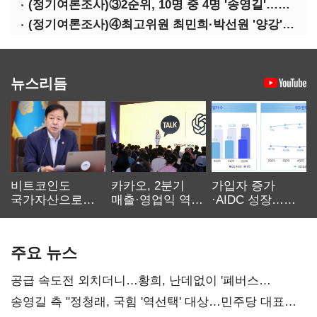
(정기여론조사)③2순위, 10명 중 4명 '송영길'…정청래 '한 자릿수'
(정기여론조사)④최고위원 최민희·박선원 '양강'…서미화·이성윤·임미애 뒤이어
뉴스리듬
비트코인도
카카오, 2분기
가입자 증가
국가자산으로…'
매출·영업익 역대
·AIDC 성장…
보관·평가·처분'
최대…에이전트
SKT 2분기 성장
기준은 숙제
AI 수익화 관건
본궤도
주요 뉴스
공급 속도전 외치더니…황희, 난데없이 '폐버스
리모델링' 제안
송영길 측 "정청래, 국힘 '역선택' 대상…민주당 대표로