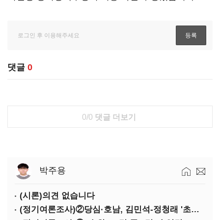
댓글
0
0/0
댓글 더보기
박주용
(시론)의견 없습니다
(정기여론조사)②당심·호남, 김민석-정청래 '초접전'