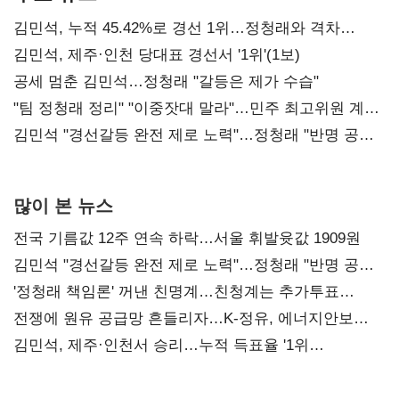
김민석, 누적 45.42%로 경선 1위…정청래와 격차
0.86%p(2보)
김민석, 제주·인천 당대표 경선서 '1위'(1보)
공세 멈춘 김민석…정청래 "갈등은 제가 수습"
"팀 정청래 정리" "이중잣대 말라"…민주 최고위원 계파
다툼 격화
김민석 "경선갈등 완전 제로 노력"…정청래 "반명 공세
사과부터"
많이 본 뉴스
전국 기름값 12주 연속 하락…서울 휘발윳값 1909원
김민석 "경선갈등 완전 제로 노력"…정청래 "반명 공세
사과부터"
'정청래 책임론' 꺼낸 친명계…친청계는 추가투표
때리기
전쟁에 원유 공급망 흔들리자…K-정유, 에너지안보
핵심으로 재부상
김민석, 제주·인천서 승리…누적 득표율 '1위
탈환'(종합)