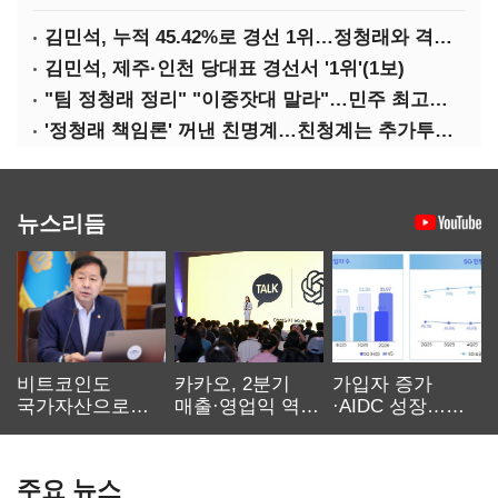
김민석, 누적 45.42%로 경선 1위…정청래와 격차 0.86%p(2보)
김민석, 제주·인천 당대표 경선서 '1위'(1보)
"팀 정청래 정리" "이중잣대 말라"…민주 최고위원 계파 다툼 격화
'정청래 책임론' 꺼낸 친명계…친청계는 추가투표 때리기
뉴스리듬
비트코인도
카카오, 2분기
가입자 증가
국가자산으로…'
매출·영업익 역대
·AIDC 성장…
보관·평가·처분'
최대…에이전트
SKT 2분기 성장
기준은 숙제
AI 수익화 관건
본궤도
주요 뉴스