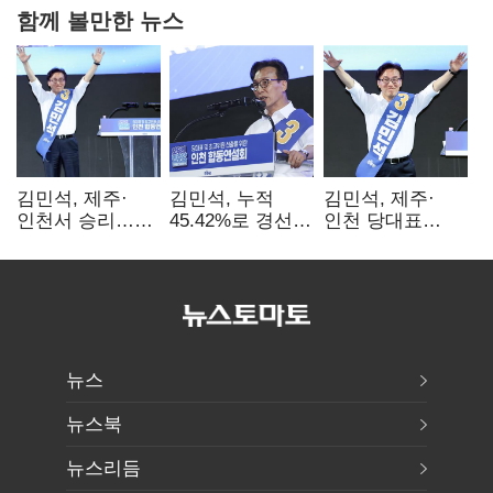
함께 볼만한 뉴스
김민석, 제주·
김민석, 누적
김민석, 제주·
인천서 승리…
45.42%로 경선
인천 당대표
누적 득표율 '1위
1위…정청래와
경선서 '1위'(1보)
탈환'(종합)
격차
0.86%p(2보)
뉴스
뉴스북
뉴스리듬