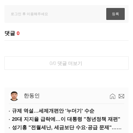
댓글
0
0/0
댓글 더보기
한동인
규제 역설…세제개편안 '누더기' 수순
20대 지지율 급락에…이 대통령 "청년정책 재편"
성기홍 "전월세난, 세금보단 수요·공급 문제"…닥공 시사