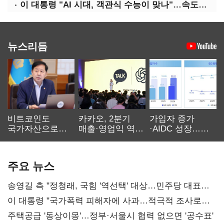
이 대통령 "AI 시대, 객관식 수능이 맞나"…속도전 '경계'
뉴스리듬
비트코인도
카카오, 2분기
가입자 증가
국가자산으로…'
매출·영업익 역대
·AIDC 성장…
보관·평가·처분'
최대…에이전트
SKT 2분기 성장
기준은 숙제
AI 수익화 관건
본궤도
주요 뉴스
송영길 측 "정청래, 국힘 '역선택' 대상…민주당 대표로
총선 지휘 못해"
이 대통령 "국가폭력 피해자에 사과…적극적 조사로
진실 밝혀야"
주택공급 '동상이몽'…정부·서울시 협력 없으면 '공수표'