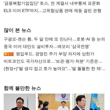
'금융복합기업집단' 토스, 전 계열사 내부통제 표준화
ELS 이어 ETF까지…고위험상품 판매 제동 걸린 은행
많이 본 뉴스
구광모-젠슨 황, 두 달 만에 또 만난다…로봇·AI 등 논의
중국 이어 대만도 설비투자…메모리 ‘삼국전쟁’
윙입푸드, 경영진 주가 부양 의지에 상한가
비트코인도 국가자산으로…'보관·평가·처분' 기준은
숙제
(현장+)"팔 생각 접고 호가 높여요"…'덜 똘똘한 한 채'
20억 키맞추기
함께 볼만한 뉴스