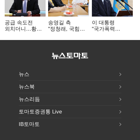
공급 속도전
송영길 측
이 대통령
외치더니…황희,
"정청래, 국힘
"국가폭력
난데없이 '폐버스
'역선택' 대상…
피해자에 사과…
리모델링' 제안
민주당 대표로
적극적 조사로
총선 지휘 못해"
진실 밝혀야"
뉴스
뉴스북
뉴스리듬
토마토증권통 Live
IB토마토