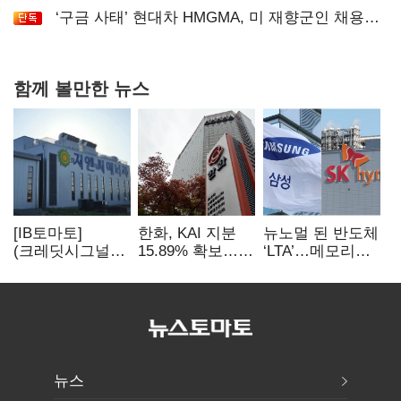
‘구금 사태’ 현대차 HMGMA, 미 재향군인 채용
확대로 분위기 반전
함께 볼만한 뉴스
[IB토마토]
한화, KAI 지분
뉴노멀 된 반도체
(크레딧시그널)
15.89% 확보…
‘LTA’…메모리
지엔씨에너지, AI
기업결합심사
3사, 2030년까지
데이터센터 타고
신청 예정
54조 선불 계약
외형 확대
뉴스