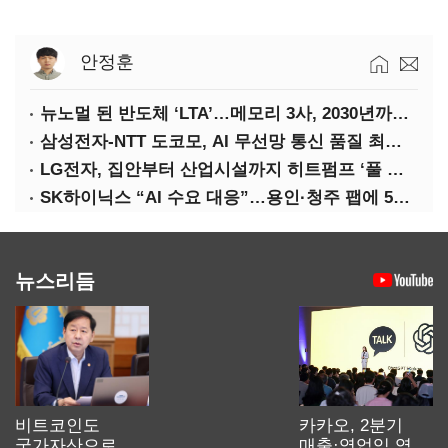
안정훈
뉴노멀 된 반도체 ‘LTA’…메모리 3사, 2030년까지 54조 선불 계약
삼성전자-NTT 도코모, AI 무선망 통신 품질 최적화 기술 검증
LG전자, 집안부터 산업시설까지 히트펌프 ‘풀 라인업’ 강화
SK하이닉스 “AI 수요 대응”…용인·청주 팹에 54조 투자
뉴스리듬
비트코인도
카카오, 2분기
국가자산으로…'
매출·영업익 역대