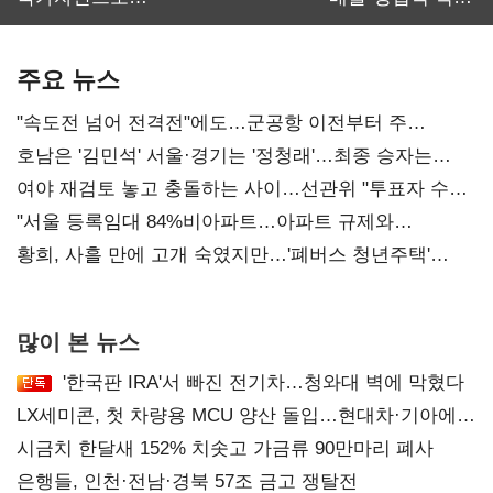
보관·평가·처분'
최대…에이전트
기준은 숙제
AI 수익화 관건
주요 뉴스
"속도전 넘어 전격전"에도…군공항 이전부터 주
52시간까지 '뇌관'
호남은 '김민석' 서울·경기는 '정청래'…최종 승자는
'안갯속'
여야 재검토 놓고 충돌하는 사이…선관위 "투표자 수
오차 당연"
"서울 등록임대 84%비아파트…아파트 규제와
달리해야"
황희, 사흘 만에 고개 숙였지만…'폐버스 청년주택'
후폭풍
많이 본 뉴스
'한국판 IRA'서 빠진 전기차…청와대 벽에 막혔다
LX세미콘, 첫 차량용 MCU 양산 돌입…현대차·기아에
공급
시금치 한달새 152% 치솟고 가금류 90만마리 폐사
은행들, 인천·전남·경북 57조 금고 쟁탈전