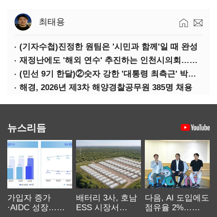
최태용
(기자수첩)진정한 원팀은 '시민과 함께'일 때 완성
재정난에도 '해외 연수' 추진하는 인천시의회…경기·부산은 중단
(민선 9기 한달)②숫자 강한 '대통령 최측근' 박찬대…시험대 오른 인천행정
해경, 2026년 제3차 해양경찰공무원 385명 채용
뉴스리듬
가입자 증가
배터리 3사, 호남
다음, AI 도입에도
·AIDC 성장…
ESS 시장서
점유율 2%…