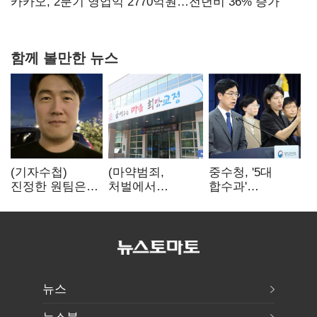
만에 다시 40%대
카카오, 2분기 영업익 2770억원…전년비 36% 증가
함께 볼만한 뉴스
(기자수첩)
(마약범죄,
중수청, '5대
진정한 원팀은
처벌에서
합수과'
'시민과 함께'일
치료로)②(단독)"
띄운다는데…
때 완성
마약은 전염병…
수사·기소
여성 맞춤형
분리로 협력방안
재활과정 개발
'부재'
중"
뉴스