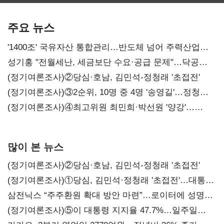
SKT 2분기 성장
‘격돌’
에이전트
본궤도
차별화가 관건
주요 뉴스
'1400조' 국유자산 통합관리…반도체 넘어 주력산업
구조혁신
성기홍 "전월세난, 세금보단 수요·공급 문제"…닥공
시사
(정기여론조사)②당심·호남, 김민석-정청래 '초접전'
(정기여론조사)③2순위, 10명 중 4명 '송영길'…정청래
'한 자릿수'
(정기여론조사)④최고위원 최민희·박선원 '양강'…
서미화·이성윤·임미애 뒤이어
많이 본 뉴스
(정기여론조사)②당심·호남, 김민석-정청래 '초접전'
(정기여론조사)①당심, 김민석·정청래 '초접전'…대통령
지지도 '50% 아래로'(종합)
삼전닉스 “주주환원 확대 방안 마련”…로이터에 성명
보내
(정기여론조사)⑤이 대통령 지지율 47.7%…일주일