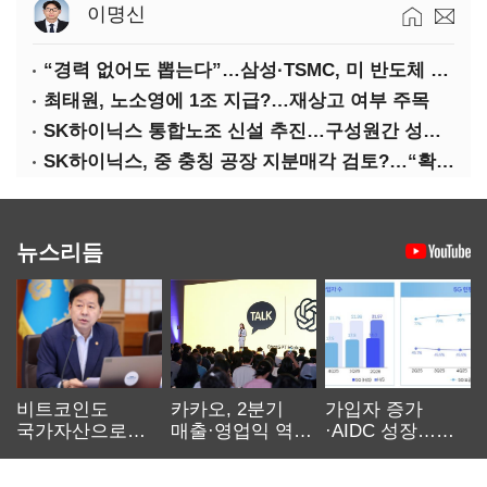
이명신
“경력 없어도 뽑는다”…삼성·TSMC, 미 반도체 인재 쟁탈전
최태원, 노소영에 1조 지급?…재상고 여부 주목
SK하이닉스 통합노조 신설 추진…구성원간 성과급 불만 확산
SK하이닉스, 중 충칭 공장 지분매각 검토?…“확정된 바 없어”
뉴스리듬
비트코인도
카카오, 2분기
가입자 증가
국가자산으로…'
매출·영업익 역대
·AIDC 성장…
보관·평가·처분'
최대…에이전트
SKT 2분기 성장
기준은 숙제
AI 수익화 관건
본궤도