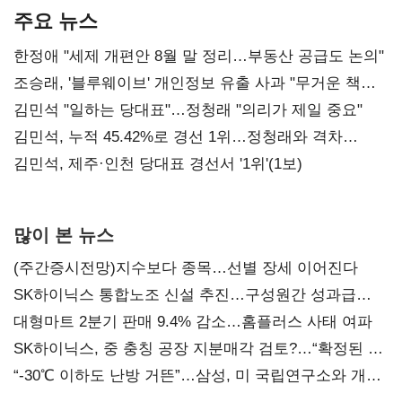
주요 뉴스
한정애 "세제 개편안 8월 말 정리…부동산 공급도 논의"
조승래, '블루웨이브' 개인정보 유출 사과 "무거운 책임
통감"
김민석 "일하는 당대표"…정청래 "의리가 제일 중요"
김민석, 누적 45.42%로 경선 1위…정청래와 격차
0.86%p(2보)
김민석, 제주·인천 당대표 경선서 '1위'(1보)
많이 본 뉴스
(주간증시전망)지수보다 종목…선별 장세 이어진다
SK하이닉스 통합노조 신설 추진…구성원간 성과급
불만 확산
대형마트 2분기 판매 9.4% 감소…홈플러스 사태 여파
SK하이닉스, 중 충칭 공장 지분매각 검토?…“확정된 바
없어”
“-30℃ 이하도 난방 거뜬”…삼성, 미 국립연구소와 개발