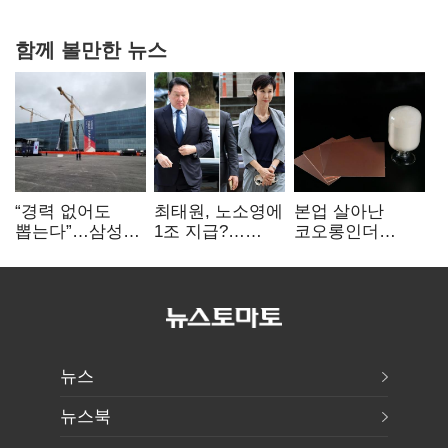
협력
함께 볼만한 뉴스
“경력 없어도
최태원, 노소영에
본업 살아난
뽑는다”…삼성
1조 지급?…
코오롱인더
·TSMC, 미
재상고 여부 주목
·HS효성…AI·
반도체 인재
배터리 소재로
쟁탈전
보폭 확대
뉴스
뉴스북